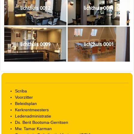
lichthuis 0012
lichthuis 0011
lichthuis 0009
lichthuis 0001
Scriba
Voorzitter
Beleidsplan
Kerkrentmeesters
Ledenadministratie
Ds. Berit Bootsma-Gerritsen
Mw. Tamar Karman