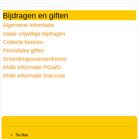
Bijdragen en giften
Algemene informatie
Vaste vrijwillige bijdragen
Collecte bonnen
Periodieke giften
Schenkingsovereenkomst
ANBI informatie PGWD
ANBI informatie Diaconie
Scriba