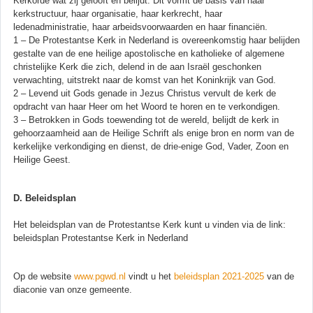
Kerkorde wat zij gelooft en belijdt. Dit vormt de basis van haar
kerkstructuur, haar organisatie, haar kerkrecht, haar
ledenadministratie, haar arbeidsvoorwaarden en haar financiën.
1 – De Protestantse Kerk in Nederland is overeenkomstig haar belijden
gestalte van de ene heilige apostolische en katholieke of algemene
christelijke Kerk die zich, delend in de aan Israël geschonken
verwachting, uitstrekt naar de komst van het Koninkrijk van God.
2 – Levend uit Gods genade in Jezus Christus vervult de kerk de
opdracht van haar Heer om het Woord te horen en te verkondigen.
3 – Betrokken in Gods toewending tot de wereld, belijdt de kerk in
gehoorzaamheid aan de Heilige Schrift als enige bron en norm van de
kerkelijke verkondiging en dienst, de drie-enige God, Vader, Zoon en
Heilige Geest.
D. Beleidsplan
Het beleidsplan van de Protestantse Kerk kunt u vinden via de link:
beleidsplan Protestantse Kerk in Nederland
Op de website
www.pgwd.nl
vindt u het
beleidsplan 2021-2025
van de
diaconie van onze gemeente.