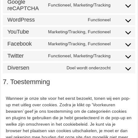
Google
Functioneel, Marketing/Tracking
reCAPTCHA
Consent
to
WordPress
Functioneel
service
Consent
google-
to
YouTube
Marketing/Tracking, Functioneel
recaptcha
Consent
service
to
wordpress
Facebook
Marketing/Tracking, Functioneel
Consent
service
to
youtube
Twitter
Functioneel, Marketing/Tracking
Consent
service
to
facebook
Diversen
Doel wordt onderzocht
Consent
service
to
twitter
7. Toestemming
service
diversen
Wanneer je onze site voor het eerst bezoekt, tonen wij een pop-
up met uitleg over cookies. Zodra je klikt op ‘Voorkeuren
bewaren’ geef je ons toestemming om de categorieën cookies
en plugins te gebruiken die je hebt geselecteerd in de pop-up en
welke zijn omschreven in het cookiebeleid. Je kunt via je
browser het plaatsen van cookies uitschakelen, je moet er dan
wel rekening mee houden dat onze site dan mogelijk niet meer