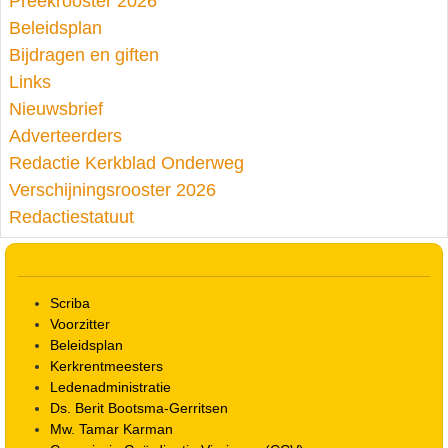
Preekrooster 2026
Beleidsplan
Bijdragen en giften
Links
Nieuwsbrief
Adverteerders
Redactie Kerkblad Onderweg
Verschijningsrooster 2026
Redactiestatuut
Scriba
Voorzitter
Beleidsplan
Kerkrentmeesters
Ledenadministratie
Ds. Berit Bootsma-Gerritsen
Mw. Tamar Karman