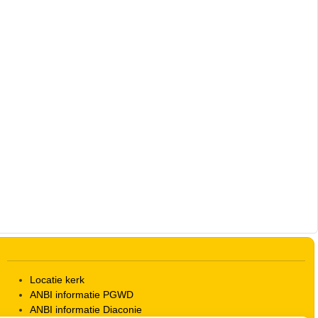
Outlook Live
Locatie kerk
ANBI informatie PGWD
ANBI informatie Diaconie