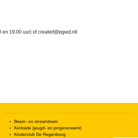
iCalendar
Office 365
 en 19.00 uur) of creatief@pgwd.nll
Beam- en streamteam
Kerkside (jeugd- en jongerenwerk)
Kinderclub De Regenboog