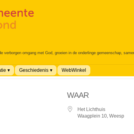
 de verborgen omgang met God, groeien in de onderlinge gemeenschap, samen é
tie
Geschiedenis
WebWinkel
WAAR
Het Lichthuis
Waagplein 10, Weesp