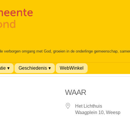
 de verborgen omgang met God, groeien in de onderlinge gemeenschap, samen é
tie
Geschiedenis
WebWinkel
WAAR
Het Lichthuis
Waagplein 10, Weesp