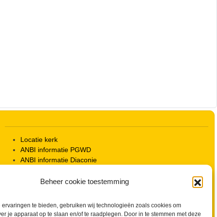
Outlook Live
Locatie kerk
ANBI informatie PGWD
ANBI informatie Diaconie
Vrienden van de Grote Kerk
Info Kerkelijke gebouwen / koster
Beheer cookie toestemming
Redactiestatuut voor kerkblad en website
Beleid Veilige Kerk en gedragscode
ervaringen te bieden, gebruiken wij technologieën zoals cookies om
Privacy
ver je apparaat op te slaan en/of te raadplegen. Door in te stemmen met deze