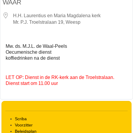
WAAR
H.H. Laurentius en Maria Magdalena kerk
Mr. P.J. Troelstralaan 19, Weesp
Mw. ds. M.J.L. de Waal-Peels
Oecumenische dienst
koffiedrinken na de dienst
LET OP: Dienst in de RK-kerk aan de Troelstralaan.
Dienst start om 11.00 uur
Scriba
Voorzitter
Beleidsplan