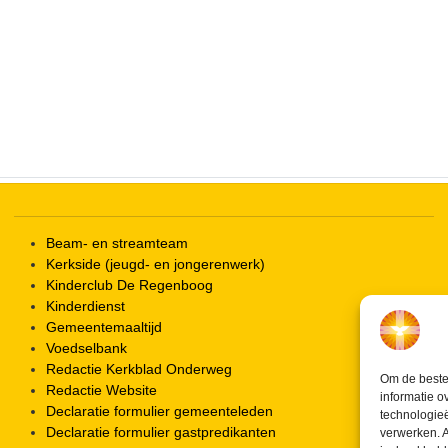
iCalendar
Office 365
Beam- en streamteam
Kerkside (jeugd- en jongerenwerk)
Kinderclub De Regenboog
Kinderdienst
Gemeentemaaltijd
Voedselbank
Redactie Kerkblad Onderweg
Om de beste 
Redactie Website
informatie o
Declaratie formulier gemeenteleden
technologieë
Declaratie formulier gastpredikanten
verwerken. A