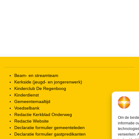
iCalendar
Office 365
Beam- en streamteam
Kerkside (jeugd- en jongerenwerk)
Kinderclub De Regenboog
Kinderdienst
Gemeentemaaltijd
Voedselbank
Redactie Kerkblad Onderweg
Om de beste 
Redactie Website
informatie o
Declaratie formulier gemeenteleden
technologieë
Declaratie formulier gastpredikanten
verwerken. A