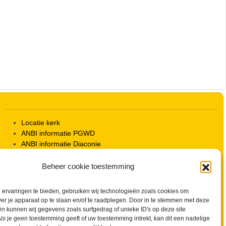
Outlook Live
Locatie kerk
ANBI informatie PGWD
ANBI informatie Diaconie
Vrienden van de Grote Kerk
Info Kerkelijke gebouwen / koster
Beheer cookie toestemming
Redactiestatuut voor kerkblad en website
Beleid Veilige Kerk en gedragscode
ervaringen te bieden, gebruiken wij technologieën zoals cookies om
Privacy
ver je apparaat op te slaan en/of te raadplegen. Door in te stemmen met deze
Streaming Protocol
n kunnen wij gegevens zoals surfgedrag of unieke ID's op deze site
Cookiebeleid (EU)
ls je geen toestemming geeft of uw toestemming intrekt, kan dit een nadelige