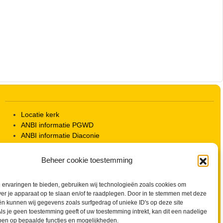
Outlook Live
Locatie kerk
ANBI informatie PGWD
ANBI informatie Diaconie
Vrienden van de Grote Kerk
Info Kerkelijke gebouwen / koster
Beheer cookie toestemming
Redactiestatuut voor kerkblad en website
Beleid Veilige Kerk en gedragscode
ervaringen te bieden, gebruiken wij technologieën zoals cookies om
Privacy
ver je apparaat op te slaan en/of te raadplegen. Door in te stemmen met deze
Streaming Protocol
n kunnen wij gegevens zoals surfgedrag of unieke ID's op deze site
Cookiebeleid (EU)
ls je geen toestemming geeft of uw toestemming intrekt, kan dit een nadelige
Zoeken
ben op bepaalde functies en mogelijkheden.