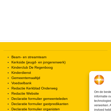
iCalendar
Office 365
Beam- en streamteam
Kerkside (jeugd- en jongerenwerk)
Kinderclub De Regenboog
Kinderdienst
Gemeentemaaltijd
Voedselbank
Redactie Kerkblad Onderweg
Om de beste 
Redactie Website
informatie o
Declaratie formulier gemeenteleden
technologieë
Declaratie formulier gastpredikanten
verwerken. A
Declaratie formulier organisten
invloed heb