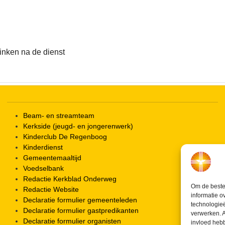
iCalendar
Office 365
rinken na de dienst
Beam- en streamteam
Kerkside (jeugd- en jongerenwerk)
Kinderclub De Regenboog
Kinderdienst
Gemeentemaaltijd
Voedselbank
Redactie Kerkblad Onderweg
Om de beste 
Redactie Website
informatie o
Declaratie formulier gemeenteleden
technologieë
Declaratie formulier gastpredikanten
verwerken. A
Declaratie formulier organisten
invloed heb