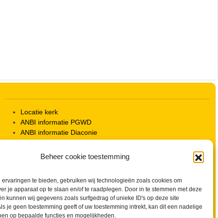
Outlook Live
Locatie kerk
ANBI informatie PGWD
ANBI informatie Diaconie
Vrienden van de Grote Kerk
Info Kerkelijke gebouwen / koster
Beheer cookie toestemming
Redactiestatuut voor kerkblad en website
Beleid Veilige Kerk en gedragscode
ervaringen te bieden, gebruiken wij technologieën zoals cookies om
Privacy
ver je apparaat op te slaan en/of te raadplegen. Door in te stemmen met deze
Streaming Protocol
n kunnen wij gegevens zoals surfgedrag of unieke ID's op deze site
Cookiebeleid (EU)
ls je geen toestemming geeft of uw toestemming intrekt, kan dit een nadelige
Zoeken
ben op bepaalde functies en mogelijkheden.