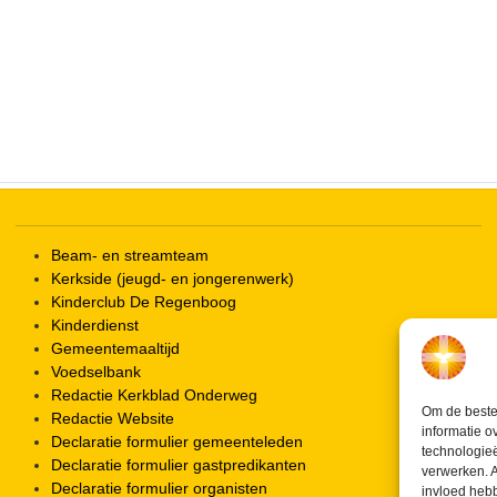
iCalendar
Office 365
Beam- en streamteam
Kerkside (jeugd- en jongerenwerk)
Kinderclub De Regenboog
Kinderdienst
Gemeentemaaltijd
Voedselbank
Redactie Kerkblad Onderweg
Om de beste 
Redactie Website
informatie o
Declaratie formulier gemeenteleden
technologieë
Declaratie formulier gastpredikanten
verwerken. A
Declaratie formulier organisten
invloed heb