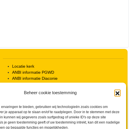
Outlook Live
Locatie kerk
ANBI informatie PGWD
ANBI informatie Diaconie
Vrienden van de Grote Kerk
Info Kerkelijke gebouwen / koster
Beheer cookie toestemming
Redactiestatuut voor kerkblad en website
Beleid Veilige Kerk en gedragscode
ervaringen te bieden, gebruiken wij technologieën zoals cookies om
Privacy
ver je apparaat op te slaan en/of te raadplegen. Door in te stemmen met deze
Streaming Protocol
n kunnen wij gegevens zoals surfgedrag of unieke ID's op deze site
Cookiebeleid (EU)
ls je geen toestemming geeft of uw toestemming intrekt, kan dit een nadelige
Zoeken
ben op bepaalde functies en mogelijkheden.