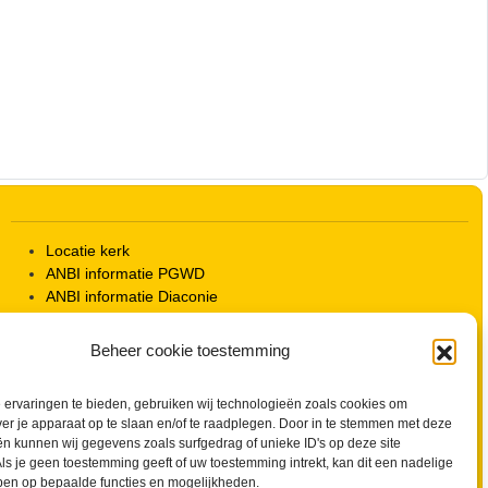
Outlook Live
Locatie kerk
ANBI informatie PGWD
ANBI informatie Diaconie
Vrienden van de Grote Kerk
Info Kerkelijke gebouwen / koster
Beheer cookie toestemming
Redactiestatuut voor kerkblad en website
Beleid Veilige Kerk en gedragscode
ervaringen te bieden, gebruiken wij technologieën zoals cookies om
Privacy
ver je apparaat op te slaan en/of te raadplegen. Door in te stemmen met deze
Streaming Protocol
n kunnen wij gegevens zoals surfgedrag of unieke ID's op deze site
Cookiebeleid (EU)
ls je geen toestemming geeft of uw toestemming intrekt, kan dit een nadelige
Zoeken
ben op bepaalde functies en mogelijkheden.