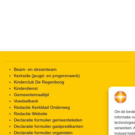
iCalendar
Office 365
Beam- en streamteam
Kerkside (jeugd- en jongerenwerk)
Kinderclub De Regenboog
Kinderdienst
Gemeentemaaltijd
Voedselbank
Redactie Kerkblad Onderweg
Om de beste 
Redactie Website
informatie o
Declaratie formulier gemeenteleden
technologieë
Declaratie formulier gastpredikanten
verwerken. A
Declaratie formulier organisten
invloed heb