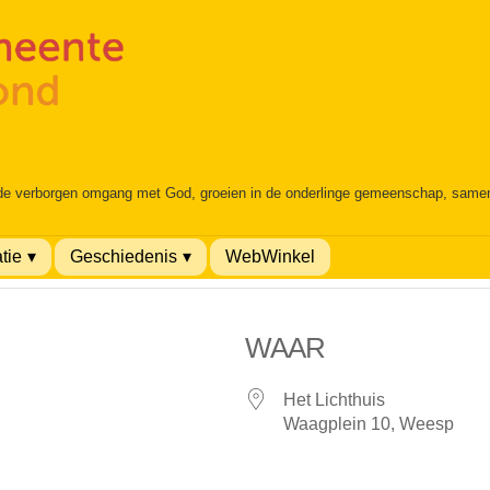
 de verborgen omgang met God, groeien in de onderlinge gemeenschap, samen é
tie
Geschiedenis
WebWinkel
WAAR
Het Lichthuis
Waagplein 10, Weesp