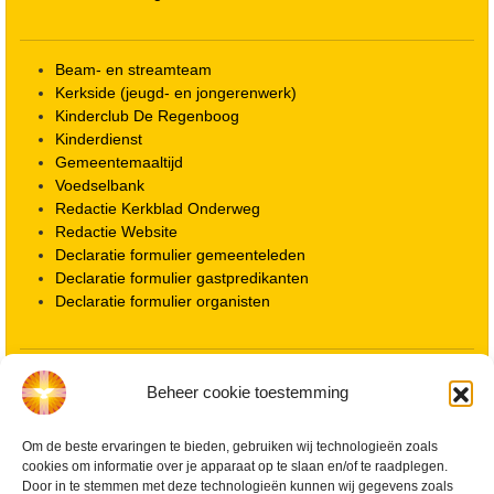
Beam- en streamteam
Kerkside (jeugd- en jongerenwerk)
Kinderclub De Regenboog
Kinderdienst
Gemeentemaaltijd
Voedselbank
Redactie Kerkblad Onderweg
Redactie Website
Declaratie formulier gemeenteleden
Declaratie formulier gastpredikanten
Declaratie formulier organisten
Locatie kerk
Beheer cookie toestemming
ANBI informatie PGWD
ANBI informatie Diaconie
Vrienden van de Grote Kerk
Om de beste ervaringen te bieden, gebruiken wij technologieën zoals
cookies om informatie over je apparaat op te slaan en/of te raadplegen.
Info Kerkelijke gebouwen / koster
Door in te stemmen met deze technologieën kunnen wij gegevens zoals
Redactiestatuut voor kerkblad en website