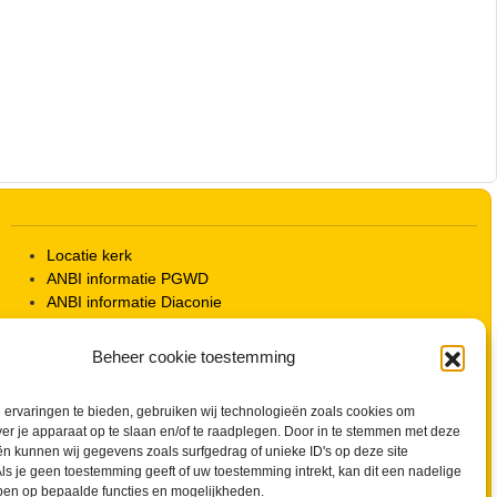
Outlook Live
Locatie kerk
ANBI informatie PGWD
ANBI informatie Diaconie
Vrienden van de Grote Kerk
Info Kerkelijke gebouwen / koster
Beheer cookie toestemming
Redactiestatuut voor kerkblad en website
Beleid Veilige Kerk en gedragscode
ervaringen te bieden, gebruiken wij technologieën zoals cookies om
Privacy
ver je apparaat op te slaan en/of te raadplegen. Door in te stemmen met deze
Streaming Protocol
n kunnen wij gegevens zoals surfgedrag of unieke ID's op deze site
Cookiebeleid (EU)
ls je geen toestemming geeft of uw toestemming intrekt, kan dit een nadelige
Zoeken
ben op bepaalde functies en mogelijkheden.