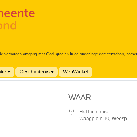
 de verborgen omgang met God, groeien in de onderlinge gemeenschap, samen é
tie
Geschiedenis
WebWinkel
WAAR
Het Lichthuis
Waagplein 10, Weesp