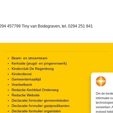
iCalendar
Office 365
 0294 457799 Tiny van Bodegraven, tel. 0294 251 841
Beam- en streamteam
Kerkside (jeugd- en jongerenwerk)
Kinderclub De Regenboog
Kinderdienst
Gemeentemaaltijd
Voedselbank
Redactie Kerkblad Onderweg
Om de beste 
Redactie Website
informatie o
Declaratie formulier gemeenteleden
technologieë
Declaratie formulier gastpredikanten
verwerken. A
Declaratie formulier organisten
invloed heb