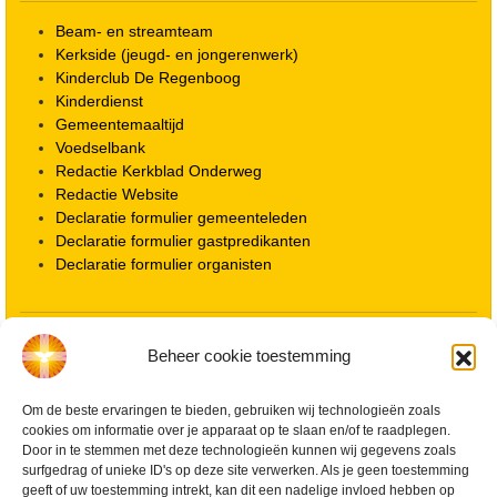
Beam- en streamteam
Kerkside (jeugd- en jongerenwerk)
Kinderclub De Regenboog
Kinderdienst
Gemeentemaaltijd
Voedselbank
Redactie Kerkblad Onderweg
Redactie Website
Declaratie formulier gemeenteleden
Declaratie formulier gastpredikanten
Declaratie formulier organisten
Locatie kerk
Beheer cookie toestemming
ANBI informatie PGWD
ANBI informatie Diaconie
Vrienden van de Grote Kerk
Om de beste ervaringen te bieden, gebruiken wij technologieën zoals
cookies om informatie over je apparaat op te slaan en/of te raadplegen.
Info Kerkelijke gebouwen / koster
Door in te stemmen met deze technologieën kunnen wij gegevens zoals
Redactiestatuut voor kerkblad en website
surfgedrag of unieke ID's op deze site verwerken. Als je geen toestemming
Beleid Veilige Kerk en gedragscode
geeft of uw toestemming intrekt, kan dit een nadelige invloed hebben op