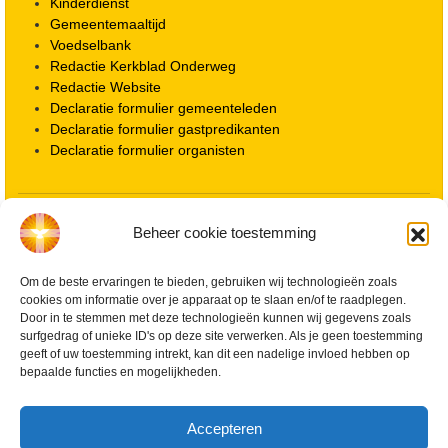
Kinderdienst
Gemeentemaaltijd
Voedselbank
Redactie Kerkblad Onderweg
Redactie Website
Declaratie formulier gemeenteleden
Declaratie formulier gastpredikanten
Declaratie formulier organisten
Locatie kerk
Beheer cookie toestemming
ANBI informatie PGWD
ANBI informatie Diaconie
Vrienden van de Grote Kerk
Om de beste ervaringen te bieden, gebruiken wij technologieën zoals
cookies om informatie over je apparaat op te slaan en/of te raadplegen.
Info Kerkelijke gebouwen / koster
Door in te stemmen met deze technologieën kunnen wij gegevens zoals
Redactiestatuut voor kerkblad en website
surfgedrag of unieke ID's op deze site verwerken. Als je geen toestemming
Beleid Veilige Kerk en gedragscode
geeft of uw toestemming intrekt, kan dit een nadelige invloed hebben op
Privacy
bepaalde functies en mogelijkheden.
Streaming Protocol
Cookiebeleid (EU)
Accepteren
Zoeken