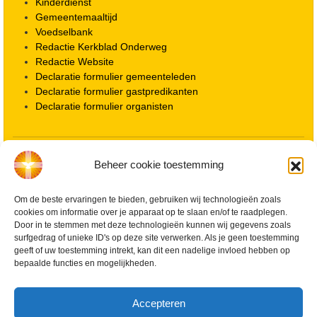
Kinderdienst
Gemeentemaaltijd
Voedselbank
Redactie Kerkblad Onderweg
Redactie Website
Declaratie formulier gemeenteleden
Declaratie formulier gastpredikanten
Declaratie formulier organisten
Locatie kerk
Beheer cookie toestemming
ANBI informatie PGWD
ANBI informatie Diaconie
Vrienden van de Grote Kerk
Om de beste ervaringen te bieden, gebruiken wij technologieën zoals
cookies om informatie over je apparaat op te slaan en/of te raadplegen.
Info Kerkelijke gebouwen / koster
Door in te stemmen met deze technologieën kunnen wij gegevens zoals
Redactiestatuut voor kerkblad en website
surfgedrag of unieke ID's op deze site verwerken. Als je geen toestemming
Beleid Veilige Kerk en gedragscode
geeft of uw toestemming intrekt, kan dit een nadelige invloed hebben op
Privacy
bepaalde functies en mogelijkheden.
Streaming Protocol
Cookiebeleid (EU)
Accepteren
Zoeken