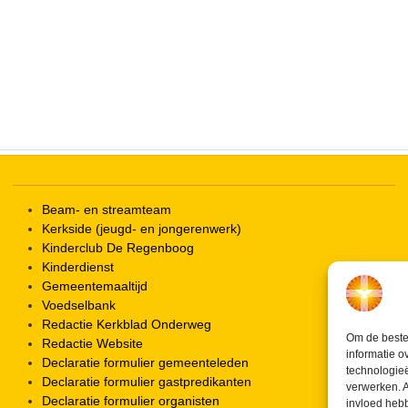
iCalendar
Office 365
Beam- en streamteam
Kerkside (jeugd- en jongerenwerk)
Kinderclub De Regenboog
Kinderdienst
Gemeentemaaltijd
Voedselbank
Redactie Kerkblad Onderweg
Om de beste 
Redactie Website
informatie o
Declaratie formulier gemeenteleden
technologieë
Declaratie formulier gastpredikanten
verwerken. A
Declaratie formulier organisten
invloed heb