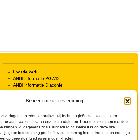
Outlook Live
Locatie kerk
ANBI informatie PGWD
ANBI informatie Diaconie
Vrienden van de Grote Kerk
Info Kerkelijke gebouwen / koster
Beheer cookie toestemming
Redactiestatuut voor kerkblad en website
Beleid Veilige Kerk en gedragscode
ervaringen te bieden, gebruiken wij technologieën zoals cookies om
Privacy
ver je apparaat op te slaan en/of te raadplegen. Door in te stemmen met deze
Streaming Protocol
n kunnen wij gegevens zoals surfgedrag of unieke ID's op deze site
Cookiebeleid (EU)
ls je geen toestemming geeft of uw toestemming intrekt, kan dit een nadelige
Zoeken
ben op bepaalde functies en mogelijkheden.