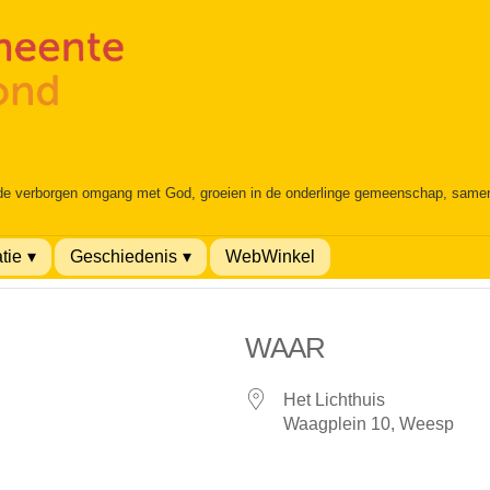
 de verborgen omgang met God, groeien in de onderlinge gemeenschap, samen é
tie
Geschiedenis
WebWinkel
WAAR
Het Lichthuis
Waagplein 10, Weesp