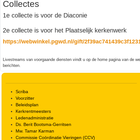
Collectes
1e collecte is voor de Diaconie
2e collecte is voor het Plaatselijk kerkenwerk
https://webwinkel.pgwd.nl/gift/2f39ac741439c3f12
Livestreams van voorgaande diensten vindt u op de home pagina van de web
berichten.
Scriba
Voorzitter
Beleidsplan
Kerkrentmeesters
Ledenadministratie
Ds. Berit Bootsma-Gerritsen
Mw. Tamar Karman
Commissie Coördinatie Vieringen (CCV)