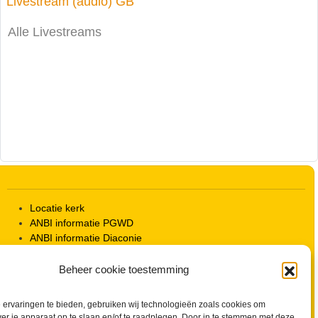
Livestream (audio) GB
Alle Livestreams
Locatie kerk
ANBI informatie PGWD
ANBI informatie Diaconie
Vrienden van de Grote Kerk
Info Kerkelijke gebouwen / koster
Beheer cookie toestemming
Redactiestatuut voor kerkblad en website
Beleid Veilige Kerk en gedragscode
ervaringen te bieden, gebruiken wij technologieën zoals cookies om
Privacy
ver je apparaat op te slaan en/of te raadplegen. Door in te stemmen met deze