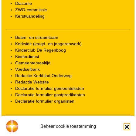
Diaconie
ZWO-commissie
Kerstwandeling
Beam- en streamteam
Kerkside (jeugd- en jongerenwerk)
Kinderclub De Regenboog
Kinderdienst
Gemeentemaaltijd
Voedselbank
Redactie Kerkblad Onderweg
Redactie Website
Declaratie formulier gemeenteleden
Declaratie formulier gastpredikanten
Declaratie formulier organisten
Locatie kerk
Beheer cookie toestemming
ANBI informatie PGWD
ANBI informatie Diaconie