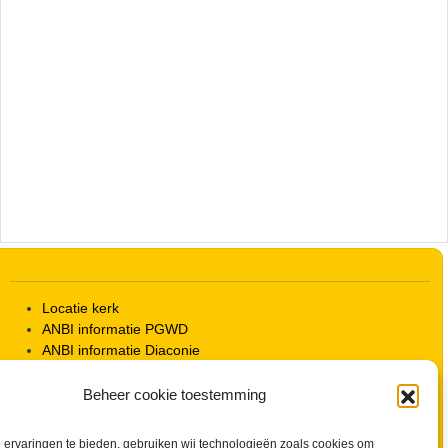
Locatie kerk
ANBI informatie PGWD
ANBI informatie Diaconie
Vrienden van de Grote Kerk
Info Kerkelijke gebouwen / koster
Beheer cookie toestemming
Redactiestatuut voor kerkblad en website
Beleid Veilige Kerk en gedragscode
ervaringen te bieden, gebruiken wij technologieën zoals cookies om