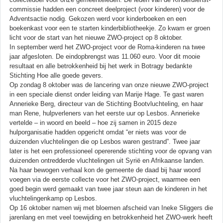
commissie hadden een concreet deelproject (voor kinderen) voor de
Adventsactie nodig. Gekozen werd voor kinderboeken en een
boekenkast voor een te starten kinderbibliotheekje. Zo kwam er groen
licht voor de start van het nieuwe ZWO-project op 8 oktober.
In september werd het ZWO-project voor de Roma-kinderen na twee
jaar afgesloten. De eindopbrengst was 11.060 euro. Voor dit mooie
resultaat en alle betrokkenheid bij het werk in Botragy bedankte
Stichting Hoe alle goede gevers.
Op zondag 8 oktober was de lancering van onze nieuwe ZWO-project
in een speciale dienst onder leiding van Marije Hage. Te gast waren
Annerieke Berg, directeur van de Stichting Bootvluchteling, en haar
man Rene, hulpverleners van het eerste uur op Lesbos. Annerieke
vertelde – in woord en beeld – hoe zij samen in 2015 deze
hulporganisatie hadden opgericht omdat “er niets was voor de
duizenden vluchtelingen die op Lesbos waren gestrand”. Twee jaar
later is het een professioneel opererende stichting voor de opvang van
duizenden ontredderde vluchtelingen uit Syrië en Afrikaanse landen.
Na haar bewogen verhaal kon de gemeente de daad bij haar woord
voegen via de eerste collecte voor het ZWO-project, waarmee een
goed begin werd gemaakt van twee jaar steun aan de kinderen in het
vluchtelingenkamp op Lesbos.
Op 16 oktober namen wij met bloemen afscheid van Ineke Sliggers die
jarenlang en met veel toewijding en betrokkenheid het ZWO-werk heeft