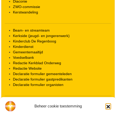
Diaconie
ZWO-commissie
Kerstwandeling
Beam- en streamteam
Kerkside (jeugd- en jongerenwerk)
Kinderclub De Regenboog
Kinderdienst
Gemeentemaaltijd
Voedselbank
Redactie Kerkblad Onderweg
Redactie Website
Declaratie formulier gemeenteleden
Declaratie formulier gastpredikanten
Declaratie formulier organisten
Locatie kerk
Beheer cookie toestemming
ANBI informatie PGWD
ANBI informatie Diaconie