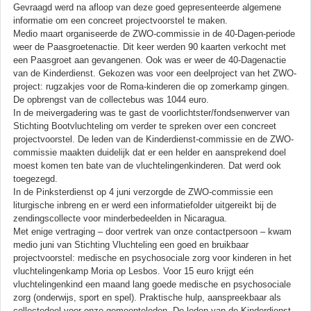
Gevraagd werd na afloop van deze goed gepresenteerde algemene
informatie om een concreet projectvoorstel te maken.
Medio maart organiseerde de ZWO-commissie in de 40-Dagen-periode
weer de Paasgroetenactie. Dit keer werden 90 kaarten verkocht met
een Paasgroet aan gevangenen. Ook was er weer de 40-Dagenactie
van de Kinderdienst. Gekozen was voor een deelproject van het ZWO-
project: rugzakjes voor de Roma-kinderen die op zomerkamp gingen.
De opbrengst van de collectebus was 1044 euro.
In de meivergadering was te gast de voorlichtster/fondsenwerver van
Stichting Bootvluchteling om verder te spreken over een concreet
projectvoorstel. De leden van de Kinderdienst-commissie en de ZWO-
commissie maakten duidelijk dat er een helder en aansprekend doel
moest komen ten bate van de vluchtelingenkinderen. Dat werd ook
toegezegd.
In de Pinksterdienst op 4 juni verzorgde de ZWO-commissie een
liturgische inbreng en er werd een informatiefolder uitgereikt bij de
zendingscollecte voor minderbedeelden in Nicaragua.
Met enige vertraging – door vertrek van onze contactpersoon – kwam
medio juni van Stichting Vluchteling een goed en bruikbaar
projectvoorstel: medische en psychosociale zorg voor kinderen in het
vluchtelingenkamp Moria op Lesbos. Voor 15 euro krijgt eén
vluchtelingenkind een maand lang goede medische en psychosociale
zorg (onderwijs, sport en spel). Praktische hulp, aanspreekbaar als
collectedoel voor onze gemeenteleden. De leden van de Kinderdienst-