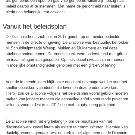
als gemeente een open en gastvrije gemeente willen zijn, bezig haar
beleid daarop af te stemmen. Met name de gerichtheid naar buiten is
hierin een belangrijk item geweest.
Vanuit het beleidsplan
De Diaconie heeft zich ook in 2017 gericht op de minder bedeelde
mensen in de directe omgeving. De Diaconie was bestuurlijk betrokken
bij Schuldhulpmaatje Weesp, Muiden en Muiderberg en zal deze
stichting ondersteunen. De Voedselbank werd ondersteund met giften
en inzamelingen van goederen. Op individueel niveau zijn er mensen
in moeilijke omstandigheden geholpen met een gift en/of lening.
Voor de komende jaren blijft onze aandacht gevraagd worden voor het
sneller oppakken van ideeën die leven en deze breder uitwerken.
Hierbij zou de Diaconie volgens het beleidsplan vooral gebruik moeten
maken van jongere mensen die eenmalige en/of kortdurende projecten
willen uitvoeren. Dat is in 2017 nog niet tot uitvoering gekomen.
De Diaconie vindt het erg belangrijk om de resultaten van het
diaconale werk zowel intern als extern te communiceren. Hiermee kan
duidelijk worden gemaakt wat de kerk in het algemeen en de Diaconie