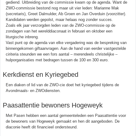
gediend. Uitbreiding van de commissie kwam op de agenda. Want de
ZWO-commissie bestond nog maar uit vier leden: Marianne Mak
(secretaris), Greet Dalmulder, Ab Groen en Jan Overduin (voorzitter).
Kandidaten werden gepolst, maar helaas nog zonder succes.
Zoals elk jaar verzorgden leden van de ZWO-commissie op de
zondagen van het werelddiaconaat in februari en oktober een
liturgische inbreng.
Vast punt op de agenda van elke vergadering was de bespreking van
binnengekomen giftaanvragen. Aan de hand van eerder vastgestelde
ciriteria steunden we een fors aantal – merendeels christelijke –
hulporganisaties met bedragen tussen de 100 en 300 euro.
Kerkdienst en Kyriegebed
Een diaken of lid van de ZWO-cie doet het kyriegebed tijdens de
Avondmaals- en ZWOdiensten.
Paasattentie bewoners Hogeweyk
Met Pasen hebben een aantal gemeenteleden een Paasattentie voor
de bewoners van Hogeweyk gemaakt en hen dit aangeboden. De
diaconie heeft dit financieel ondersteund.