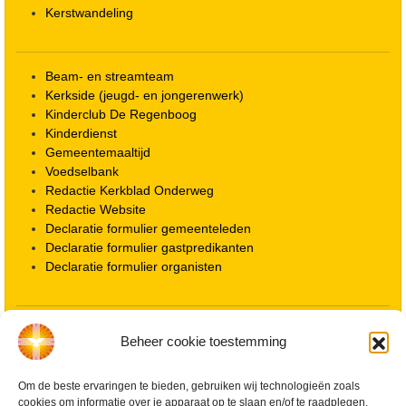
Kerstwandeling
Beam- en streamteam
Kerkside (jeugd- en jongerenwerk)
Kinderclub De Regenboog
Kinderdienst
Gemeentemaaltijd
Voedselbank
Redactie Kerkblad Onderweg
Redactie Website
Declaratie formulier gemeenteleden
Declaratie formulier gastpredikanten
Declaratie formulier organisten
Locatie kerk
Beheer cookie toestemming
ANBI informatie PGWD
ANBI informatie Diaconie
Vrienden van de Grote Kerk
Om de beste ervaringen te bieden, gebruiken wij technologieën zoals
cookies om informatie over je apparaat op te slaan en/of te raadplegen.
Info Kerkelijke gebouwen / koster