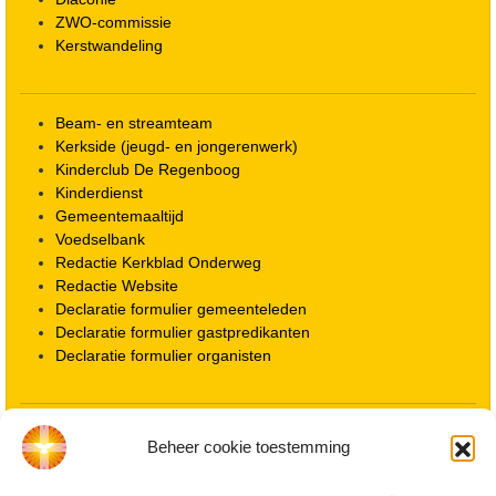
ZWO-commissie
Kerstwandeling
Beam- en streamteam
Kerkside (jeugd- en jongerenwerk)
Kinderclub De Regenboog
Kinderdienst
Gemeentemaaltijd
Voedselbank
Redactie Kerkblad Onderweg
Redactie Website
Declaratie formulier gemeenteleden
Declaratie formulier gastpredikanten
Declaratie formulier organisten
Locatie kerk
Beheer cookie toestemming
ANBI informatie PGWD
ANBI informatie Diaconie