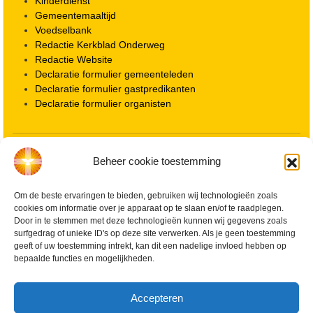
Kinderdienst
Gemeentemaaltijd
Voedselbank
Redactie Kerkblad Onderweg
Redactie Website
Declaratie formulier gemeenteleden
Declaratie formulier gastpredikanten
Declaratie formulier organisten
Locatie kerk
Beheer cookie toestemming
ANBI informatie PGWD
ANBI informatie Diaconie
Vrienden van de Grote Kerk
Om de beste ervaringen te bieden, gebruiken wij technologieën zoals
cookies om informatie over je apparaat op te slaan en/of te raadplegen.
Info Kerkelijke gebouwen / koster
Door in te stemmen met deze technologieën kunnen wij gegevens zoals
Redactiestatuut voor kerkblad en website
surfgedrag of unieke ID's op deze site verwerken. Als je geen toestemming
Beleid Veilige Kerk en gedragscode
geeft of uw toestemming intrekt, kan dit een nadelige invloed hebben op
Privacy
bepaalde functies en mogelijkheden.
Streaming Protocol
Cookiebeleid (EU)
Accepteren
Zoeken