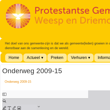
Het doel van ons gemeente-zijn is dat we als gemeente(leden) groeien in
dienstbaar aan de samenleving en de wereld.
Home
Actueel
Preken
Verhuren
Informa
Onderweg 2009-15
Onderweg 2009-15
Ga
naar
de
PDF