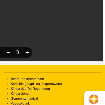
Beam- en streamteam
Kerkside (jeugd- en jongerenwerk)
Kinderclub De Regenboog
Kinderdienst
Gemeentemaaltijd
Voedselbank