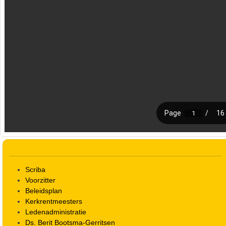
Scriba
Voorzitter
Beleidsplan
Kerkrentmeesters
Ledenadministratie
Ds. Berit Bootsma-Gerritsen