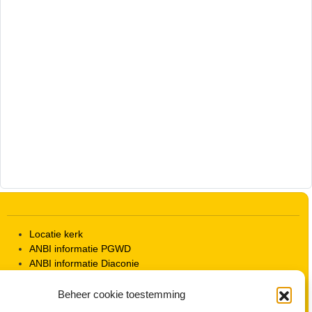
Locatie kerk
ANBI informatie PGWD
ANBI informatie Diaconie
Vrienden van de Grote Kerk
Info Kerkelijke gebouwen / koster
Beheer cookie toestemming
Redactiestatuut voor kerkblad en website