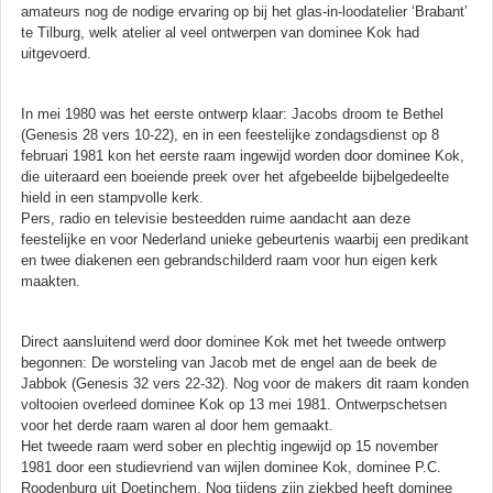
amateurs nog de nodige ervaring op bij het glas-in-loodatelier ‘Brabant’
te Tilburg, welk atelier al veel ontwerpen van dominee Kok had
uitgevoerd.
In mei 1980 was het eerste ontwerp klaar: Jacobs droom te Bethel
(Genesis 28 vers 10-22), en in een feestelijke zondagsdienst op 8
februari 1981 kon het eerste raam ingewijd worden door dominee Kok,
die uiteraard een boeiende preek over het afgebeelde bijbelgedeelte
hield in een stampvolle kerk.
Pers, radio en televisie besteedden ruime aandacht aan deze
feestelijke en voor Nederland unieke gebeurtenis waarbij een predikant
en twee diakenen een gebrandschilderd raam voor hun eigen kerk
maakten.
Direct aansluitend werd door dominee Kok met het tweede ontwerp
begonnen: De worsteling van Jacob met de engel aan de beek de
Jabbok (Genesis 32 vers 22-32). Nog voor de makers dit raam konden
voltooien overleed dominee Kok op 13 mei 1981. Ontwerpschetsen
voor het derde raam waren al door hem gemaakt.
Het tweede raam werd sober en plechtig ingewijd op 15 november
1981 door een studievriend van wijlen dominee Kok, dominee P.C.
Roodenburg uit Doetinchem. Nog tijdens zijn ziekbed heeft dominee