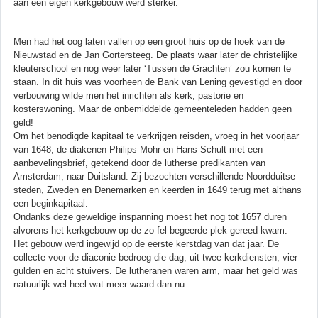
aan een eigen kerkgebouw werd sterker.
Men had het oog laten vallen op een groot huis op de hoek van de
Nieuwstad en de Jan Gortersteeg. De plaats waar later de christelijke
kleuterschool en nog weer later ‘Tussen de Grachten’ zou komen te
staan. In dit huis was voorheen de Bank van Lening gevestigd en door
verbouwing wilde men het inrichten als kerk, pastorie en
kosterswoning. Maar de onbemiddelde gemeenteleden hadden geen
geld!
Om het benodigde kapitaal te verkrijgen reisden, vroeg in het voorjaar
van 1648, de diakenen Philips Mohr en Hans Schult met een
aanbevelingsbrief, getekend door de lutherse predikanten van
Amsterdam, naar Duitsland. Zij bezochten verschillende Noordduitse
steden, Zweden en Denemarken en keerden in 1649 terug met althans
een beginkapitaal.
Ondanks deze geweldige inspanning moest het nog tot 1657 duren
alvorens het kerkgebouw op de zo fel begeerde plek gereed kwam.
Het gebouw werd ingewijd op de eerste kerstdag van dat jaar. De
collecte voor de diaconie bedroeg die dag, uit twee kerkdiensten, vier
gulden en acht stuivers. De lutheranen waren arm, maar het geld was
natuurlijk wel heel wat meer waard dan nu.