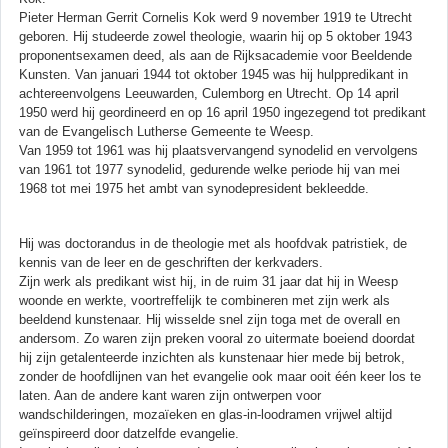
Pieter Herman Gerrit Cornelis Kok werd 9 november 1919 te Utrecht
geboren. Hij studeerde zowel theologie, waarin hij op 5 oktober 1943
proponentsexamen deed, als aan de Rijksacademie voor Beeldende
Kunsten. Van januari 1944 tot oktober 1945 was hij hulppredikant in
achtereenvolgens Leeuwarden, Culemborg en Utrecht. Op 14 april
1950 werd hij geordineerd en op 16 april 1950 ingezegend tot predikant
van de Evangelisch Lutherse Gemeente te Weesp.
Van 1959 tot 1961 was hij plaatsvervangend synodelid en vervolgens
van 1961 tot 1977 synodelid, gedurende welke periode hij van mei
1968 tot mei 1975 het ambt van synodepresident bekleedde.
Hij was doctorandus in de theologie met als hoofdvak patristiek, de
kennis van de leer en de geschriften der kerkvaders.
Zijn werk als predikant wist hij, in de ruim 31 jaar dat hij in Weesp
woonde en werkte, voortreffelijk te combineren met zijn werk als
beeldend kunstenaar. Hij wisselde snel zijn toga met de overall en
andersom. Zo waren zijn preken vooral zo uitermate boeiend doordat
hij zijn getalenteerde inzichten als kunstenaar hier mede bij betrok,
zonder de hoofdlijnen van het evangelie ook maar ooit één keer los te
laten. Aan de andere kant waren zijn ontwerpen voor
wandschilderingen, mozaïeken en glas-in-loodramen vrijwel altijd
geïnspireerd door datzelfde evangelie.