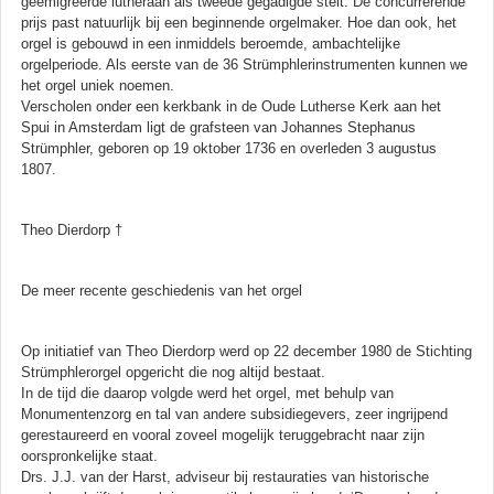
geëmigreerde lutheraan als tweede gegadigde stelt. De concurrerende
prijs past natuurlijk bij een beginnende orgelmaker. Hoe dan ook, het
orgel is gebouwd in een inmiddels beroemde, ambachtelijke
orgelperiode. Als eerste van de 36 Strümphlerinstrumenten kunnen we
het orgel uniek noemen.
Verscholen onder een kerkbank in de Oude Lutherse Kerk aan het
Spui in Amsterdam ligt de grafsteen van Johannes Stephanus
Strümphler, geboren op 19 oktober 1736 en overleden 3 augustus
1807.
Theo Dierdorp †
De meer recente geschiedenis van het orgel
Op initiatief van Theo Dierdorp werd op 22 december 1980 de Stichting
Strümphlerorgel opgericht die nog altijd bestaat.
In de tijd die daarop volgde werd het orgel, met behulp van
Monumentenzorg en tal van andere subsidiegevers, zeer ingrijpend
gerestaureerd en vooral zoveel mogelijk teruggebracht naar zijn
oorspronkelijke staat.
Drs. J.J. van der Harst, adviseur bij restauraties van historische