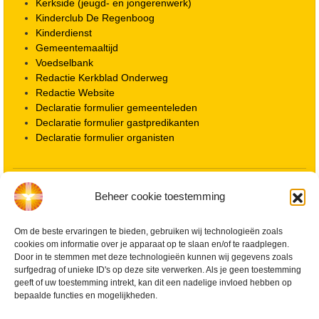
Kerkside (jeugd- en jongerenwerk)
Kinderclub De Regenboog
Kinderdienst
Gemeentemaaltijd
Voedselbank
Redactie Kerkblad Onderweg
Redactie Website
Declaratie formulier gemeenteleden
Declaratie formulier gastpredikanten
Declaratie formulier organisten
Locatie kerk
Beheer cookie toestemming
ANBI informatie PGWD
ANBI informatie Diaconie
Om de beste ervaringen te bieden, gebruiken wij technologieën zoals
Vrienden van de Grote Kerk
cookies om informatie over je apparaat op te slaan en/of te raadplegen.
Info Kerkelijke gebouwen / koster
Door in te stemmen met deze technologieën kunnen wij gegevens zoals
Redactiestatuut voor kerkblad en website
surfgedrag of unieke ID's op deze site verwerken. Als je geen toestemming
Beleid Veilige Kerk en gedragscode
geeft of uw toestemming intrekt, kan dit een nadelige invloed hebben op
Privacy
bepaalde functies en mogelijkheden.
Streaming Protocol