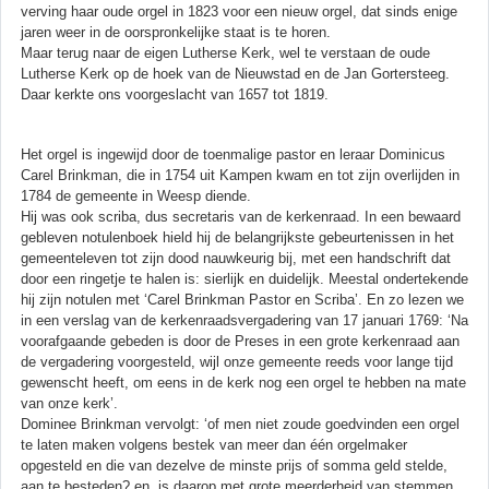
verving haar oude orgel in 1823 voor een nieuw orgel, dat sinds enige
jaren weer in de oorspronkelijke staat is te horen.
Maar terug naar de eigen Lutherse Kerk, wel te verstaan de oude
Lutherse Kerk op de hoek van de Nieuwstad en de Jan Gortersteeg.
Daar kerkte ons voorgeslacht van 1657 tot 1819.
Het orgel is ingewijd door de toenmalige pastor en leraar Dominicus
Carel Brinkman, die in 1754 uit Kampen kwam en tot zijn overlijden in
1784 de gemeente in Weesp diende.
Hij was ook scriba, dus secretaris van de kerkenraad. In een bewaard
gebleven notulenboek hield hij de belangrijkste gebeurtenissen in het
gemeenteleven tot zijn dood nauwkeurig bij, met een handschrift dat
door een ringetje te halen is: sierlijk en duidelijk. Meestal ondertekende
hij zijn notulen met ‘Carel Brinkman Pastor en Scriba’. En zo lezen we
in een verslag van de kerkenraadsvergadering van 17 januari 1769: ‘Na
voorafgaande gebeden is door de Preses in een grote kerkenraad aan
de vergadering voorgesteld, wijl onze gemeente reeds voor lange tijd
gewenscht heeft, om eens in de kerk nog een orgel te hebben na mate
van onze kerk’.
Dominee Brinkman vervolgt: ‘of men niet zoude goedvinden een orgel
te laten maken volgens bestek van meer dan één orgelmaker
opgesteld en die van dezelve de minste prijs of somma geld stelde,
aan te besteden? en is daarop met grote meerderheid van stemmen,