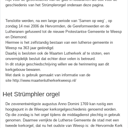
geschiedenis van het Strümplerorgel onderaan deze pagina.
Tenslotte werden, na een lange periode van ‘Samen op weg’ , op
zondag 14 mei 2006 de Hervormden, de Gereformeerden en de
Lutheranen gefuseerd tot de nieuwe Protestantse Gemeente te Weesp
en Driemond.
Hiermee is het zelfstandig bestaan van een lutherse gemeente in
Weesp na 363 jaar geëindigd.
Daarbij is besloten ook de Maarten Lutherkerk af te stoten, een
onvermijdelijk besluit dat echter door velen is betreurd.
In dit stukje geschiedschrijving willen we de herinnering aan dit
kerkgebouw bewaren.
Met dank is gebruik gemaakt van informatie van de
site http://www.maartenlutherkerkweesp.nl/
Het Strümphler orgel
De zevenentwintigste augustus Anno Domini 1769 kan rustig een
hoogtepunt in de Weesper kerkorgelgeschiedenis genoemd worden.
Op die zondag is het orgel tijdens de middagdienst plechtig in gebruik
genomen. Daarmee verrijkte de Lutherse Gemeente de stad met een
tweede kerkorgel, dat nu het oudste van Weesp is: de Hervormde Kerk