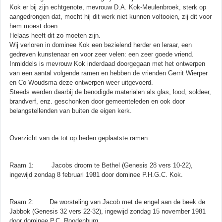
Kok er bij zijn echtgenote, mevrouw D.A. Kok-Meulenbroek, sterk op
aangedrongen dat, mocht hij dit werk niet kunnen voltooien, zij dit voor
hem moest doen.
Helaas heeft dit zo moeten zijn.
Wij verloren in dominee Kok een bezielend herder en leraar, een
gedreven kunstenaar en voor zeer velen: een zeer goede vriend.
Inmiddels is mevrouw Kok inderdaad doorgegaan met het ontwerpen
van een aantal volgende ramen en hebben de vrienden Gerrit Wierper
en Co Woudsma deze ontwerpen weer uitgevoerd.
Steeds werden daarbij de benodigde materialen als glas, lood, soldeer,
brandverf, enz. geschonken door gemeenteleden en ook door
belangstellenden van buiten de eigen kerk.
Overzicht van de tot op heden geplaatste ramen:
Raam 1: Jacobs droom te Bethel (Genesis 28 vers 10-22),
ingewijd zondag 8 februari 1981 door dominee P.H.G.C. Kok.
Raam 2: De worsteling van Jacob met de engel aan de beek de
Jabbok (Genesis 32 vers 22-32), ingewijd zondag 15 november 1981
door dominee P.C. Roodenburg.