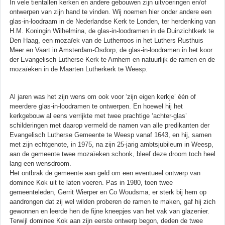
In vele tientallen kerken en andere gebouwen zijn uitvoeringen en/of
ontwerpen van zijn hand te vinden. Wij noemen hier onder andere een
glas-in-loodraam in de Nederlandse Kerk te Londen, ter herdenking van
H.M. Koningin Wilhelmina, de glas-in-loodramen in de Duinzichtkerk te
Den Haag, een mozaïek van de Lutherroos in het Luthers Rusthuis
Meer en Vaart in Amsterdam-Osdorp, de glas-in-loodramen in het koor
der Evangelisch Lutherse Kerk te Arnhem en natuurlijk de ramen en de
mozaïeken in de Maarten Lutherkerk te Weesp.
Al jaren was het zijn wens om ook voor ‘zijn eigen kerkje’ één of
meerdere glas-in-loodramen te ontwerpen. En hoewel hij het
kerkgebouw al eens verrijkte met twee prachtige ‘achter-glas’
schilderingen met daarop vermeld de namen van alle predikanten der
Evangelisch Lutherse Gemeente te Weesp vanaf 1643, en hij, samen
met zijn echtgenote, in 1975, na zijn 25-jarig ambtsjubileum in Weesp,
aan de gemeente twee mozaïeken schonk, bleef deze droom toch heel
lang een wensdroom.
Het ontbrak de gemeente aan geld om een eventueel ontwerp van
dominee Kok uit te laten voeren. Pas in 1980, toen twee
gemeenteleden, Gerrit Wierper en Co Woudsma, er sterk bij hem op
aandrongen dat zij wel wilden proberen de ramen te maken, gaf hij zich
gewonnen en leerde hen de fijne kneepjes van het vak van glazenier.
Terwijl dominee Kok aan zijn eerste ontwerp begon, deden de twee