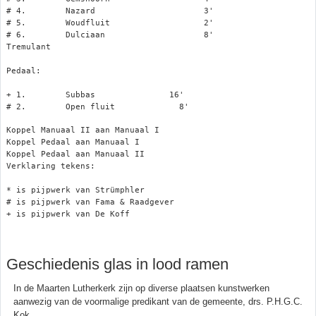
# 4.        Nazard                      3'

# 5.        Woudfluit                   2'

# 6.        Dulciaan                    8'

Tremulant

Pedaal:

+ 1.        Subbas               16'

# 2.        Open fluit             8'
Koppel Manuaal II aan Manuaal I

Koppel Pedaal aan Manuaal I

Koppel Pedaal aan Manuaal II

Verklaring tekens:

* is pijpwerk van Strümphler

# is pijpwerk van Fama & Raadgever

+ is pijpwerk van De Koff

Geschiedenis glas in lood ramen
In de Maarten Lutherkerk zijn op diverse plaatsen kunstwerken
aanwezig van de voormalige predikant van de gemeente, drs. P.H.G.C.
Kok.