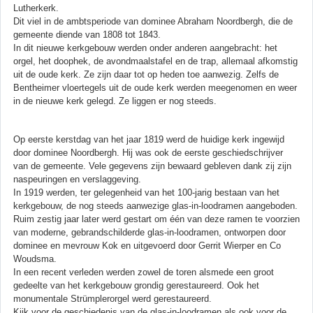
Lutherkerk.
Dit viel in de ambtsperiode van dominee Abraham Noordbergh, die de
gemeente diende van 1808 tot 1843.
In dit nieuwe kerkgebouw werden onder anderen aangebracht: het
orgel, het doophek, de avondmaalstafel en de trap, allemaal afkomstig
uit de oude kerk. Ze zijn daar tot op heden toe aanwezig. Zelfs de
Bentheimer vloertegels uit de oude kerk werden meegenomen en weer
in de nieuwe kerk gelegd. Ze liggen er nog steeds.
Op eerste kerstdag van het jaar 1819 werd de huidige kerk ingewijd
door dominee Noordbergh. Hij was ook de eerste geschiedschrijver
van de gemeente. Vele gegevens zijn bewaard gebleven dank zij zijn
naspeuringen en verslaggeving.
In 1919 werden, ter gelegenheid van het 100-jarig bestaan van het
kerkgebouw, de nog steeds aanwezige glas-in-loodramen aangeboden.
Ruim zestig jaar later werd gestart om één van deze ramen te voorzien
van moderne, gebrandschilderde glas-in-loodramen, ontworpen door
dominee en mevrouw Kok en uitgevoerd door Gerrit Wierper en Co
Woudsma.
In een recent verleden werden zowel de toren alsmede een groot
gedeelte van het kerkgebouw grondig gerestaureerd. Ook het
monumentale Strümplerorgel werd gerestaureerd.
Kijk voor de geschiedenis van de glas-in-loodramen als ook voor de