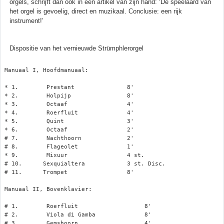
orgels, schrijft dan ook in een artikel van zijn hand: ‘De speelaard van
het orgel is gevoelig, direct en muzikaal. Conclusie: een rijk
instrument!’
Dispositie van het vernieuwde Strümphlerorgel
Manuaal I, Hoofdmanuaal:

* 1.        Prestant               8'

* 2.        Holpijp                8'

* 3.        Octaaf                 4'

* 4.        Roerfluit              4'

* 5.        Quint                  3'

* 6.        Octaaf                 2'

# 7.        Nachthoorn             2'

# 8.        Flageolet              1'

* 9.        Mixuur                 4 st.

# 10.      Sexquialtera            3 st. Disc.

# 11.      Trompet                 8'

Manuaal II, Bovenklavier:

# 1.        Roerfluit                   8'

# 2.        Viola di Gamba              8'

# 3.        Gemshoorn                   4'
