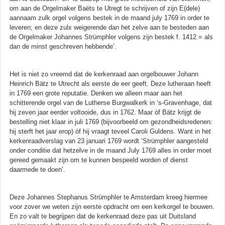
om aan de Orgelmaker Baëts te Utregt te schrijven of zijn E(dele)
aannaam zulk orgel volgens bestek in de maand july 1769 in order te
leveren; en deze zulx weigerende dan het zelve aan te besteden aan
de Orgelmaker Johannes Strümphler volgens zijn bestek f. 1412.= als
dan de minst geschreven hebbende’.
Het is niet zo vreemd dat de kerkenraad aan orgelbouwer Johann
Heinrich Bätz te Utrecht als eerste de eer geeft. Deze lutheraan heeft
in 1769 een grote reputatie. Denken we alleen maar aan het
schitterende orgel van de Lutherse Burgwalkerk in ‘s-Gravenhage, dat
hij zeven jaar eerder voltooide, dus in 1762. Maar óf Bätz krijgt de
bestelling niet klaar in juli 1769 (bijvoorbeeld om gezondheidsredenen:
hij sterft het jaar erop) óf hij vraagt teveel Caroli Guldens. Want in het
kerkenraadverslag van 23 januari 1769 wordt ‘Strümphler aangesteld
onder conditie dat hetzelve in de maand July 1769 alles in order moet
gereed gemaakt zijn om te kunnen bespeeld worden of dienst
daarmede te doen’.
Deze Johannes Stephanus Strümphler te Amsterdam kreeg hiermee
voor zover we weten zijn eerste opdracht om een kerkorgel te bouwen.
En zo valt te begrijpen dat de kerkenraad deze pas uit Duitsland