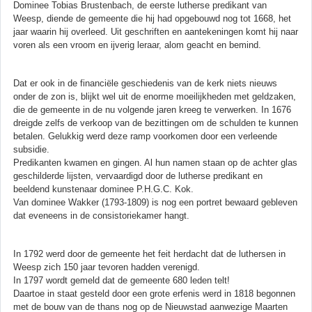
Dominee Tobias Brustenbach, de eerste lutherse predikant van
Weesp, diende de gemeente die hij had opgebouwd nog tot 1668, het
jaar waarin hij overleed. Uit geschriften en aantekeningen komt hij naar
voren als een vroom en ijverig leraar, alom geacht en bemind.
Dat er ook in de financiële geschiedenis van de kerk niets nieuws
onder de zon is, blijkt wel uit de enorme moeilijkheden met geldzaken,
die de gemeente in de nu volgende jaren kreeg te verwerken. In 1676
dreigde zelfs de verkoop van de bezittingen om de schulden te kunnen
betalen. Gelukkig werd deze ramp voorkomen door een verleende
subsidie.
Predikanten kwamen en gingen. Al hun namen staan op de achter glas
geschilderde lijsten, vervaardigd door de lutherse predikant en
beeldend kunstenaar dominee P.H.G.C. Kok.
Van dominee Wakker (1793-1809) is nog een portret bewaard gebleven
dat eveneens in de consistoriekamer hangt.
In 1792 werd door de gemeente het feit herdacht dat de luthersen in
Weesp zich 150 jaar tevoren hadden verenigd.
In 1797 wordt gemeld dat de gemeente 680 leden telt!
Daartoe in staat gesteld door een grote erfenis werd in 1818 begonnen
met de bouw van de thans nog op de Nieuwstad aanwezige Maarten