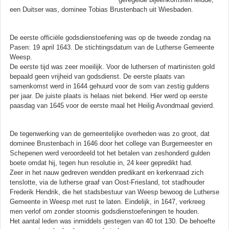
een Duitser was, dominee Tobias Brustenbach uit Wiesbaden.
De eerste officiële godsdienstoefening was op de tweede zondag na
Pasen: 19 april 1643. De stichtingsdatum van de Lutherse Gemeente
Weesp.
De eerste tijd was zeer moeilijk. Voor de luthersen of martinisten gold
bepaald geen vrijheid van godsdienst. De eerste plaats van
samenkomst werd in 1644 gehuurd voor de som van zestig guldens
per jaar. De juiste plaats is helaas niet bekend. Hier werd op eerste
paasdag van 1645 voor de eerste maal het Heilig Avondmaal gevierd.
De tegenwerking van de gemeentelijke overheden was zo groot, dat
dominee Brustenbach in 1646 door het college van Burgemeester en
Schepenen werd veroordeeld tot het betalen van zeshonderd gulden
boete omdat hij, tegen hun resolutie in, 24 keer gepredikt had.
Zeer in het nauw gedreven wendden predikant en kerkenraad zich
tenslotte, via de lutherse graaf van Oost-Friesland, tot stadhouder
Frederik Hendrik, die het stadsbestuur van Weesp bewoog de Lutherse
Gemeente in Weesp met rust te laten. Eindelijk, in 1647, verkreeg
men verlof om zonder stoornis godsdienstoefeningen te houden.
Het aantal leden was inmiddels gestegen van 40 tot 130. De behoefte