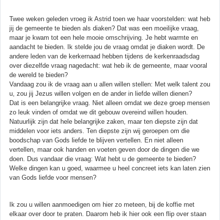
Twee weken geleden vroeg ik Astrid toen we haar voorstelden: wat heb
jij de gemeente te bieden als diaken? Dat was een moeilijke vraag,
maar je kwam tot een hele mooie omschrijving. Je hebt warmte en
aandacht te bieden. Ik stelde jou de vraag omdat je diaken wordt. De
andere leden van de kerkernaad hebben tijdens de kerkenraadsdag
over diezelfde vraag nagedacht: wat heb ik de gemeente, maar vooral
de wereld te bieden?
Vandaag zou ik de vraag aan u allen willen stellen: Met welk talent zou
u, zou jij Jezus willen volgen en de ander in liefde willen dienen?
Dat is een belangrijke vraag. Niet alleen omdat we deze groep mensen
zo leuk vinden of omdat we dit gebouw overeind willen houden.
Natuurlijk zijn dat hele belangrijke zaken, maar ten diepste zijn dat
middelen voor iets anders. Ten diepste zijn wij geroepen om die
boodschap van Gods liefde te blijven vertellen. En niet alleen
vertellen, maar ook handen en voeten geven door de dingen die we
doen. Dus vandaar die vraag: Wat hebt u de gemeente te bieden?
Welke dingen kan u goed, waarmee u heel concreet iets kan laten zien
van Gods liefde voor mensen?
Ik zou u willen aanmoedigen om hier zo meteen, bij de koffie met
elkaar over door te praten. Daarom heb ik hier ook een flip over staan