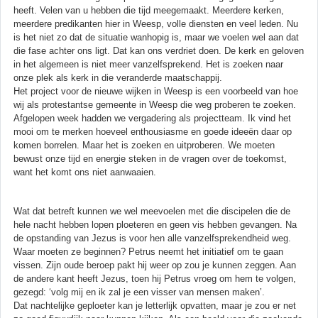
heeft. Velen van u hebben die tijd meegemaakt. Meerdere kerken,
meerdere predikanten hier in Weesp, volle diensten en veel leden. Nu
is het niet zo dat de situatie wanhopig is, maar we voelen wel aan dat
die fase achter ons ligt. Dat kan ons verdriet doen. De kerk en geloven
in het algemeen is niet meer vanzelfsprekend. Het is zoeken naar
onze plek als kerk in die veranderde maatschappij.
Het project voor de nieuwe wijken in Weesp is een voorbeeld van hoe
wij als protestantse gemeente in Weesp die weg proberen te zoeken.
Afgelopen week hadden we vergadering als projectteam. Ik vind het
mooi om te merken hoeveel enthousiasme en goede ideeën daar op
komen borrelen. Maar het is zoeken en uitproberen. We moeten
bewust onze tijd en energie steken in de vragen over de toekomst,
want het komt ons niet aanwaaien.
Wat dat betreft kunnen we wel meevoelen met die discipelen die de
hele nacht hebben lopen ploeteren en geen vis hebben gevangen. Na
de opstanding van Jezus is voor hen alle vanzelfsprekendheid weg.
Waar moeten ze beginnen? Petrus neemt het initiatief om te gaan
vissen. Zijn oude beroep pakt hij weer op zou je kunnen zeggen. Aan
de andere kant heeft Jezus, toen hij Petrus vroeg om hem te volgen,
gezegd: ‘volg mij en ik zal je een visser van mensen maken’.
Dat nachtelijke geploeter kan je letterlijk opvatten, maar je zou er net