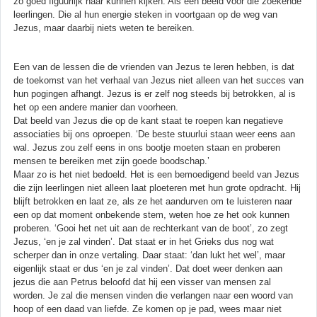
zo goed figuurlijk naar kunnen kijken. Als een beeld voor die zoekende
leerlingen. Die al hun energie steken in voortgaan op de weg van
Jezus, maar daarbij niets weten te bereiken.
Een van de lessen die de vrienden van Jezus te leren hebben, is dat
de toekomst van het verhaal van Jezus niet alleen van het succes van
hun pogingen afhangt. Jezus is er zelf nog steeds bij betrokken, al is
het op een andere manier dan voorheen.
Dat beeld van Jezus die op de kant staat te roepen kan negatieve
associaties bij ons oproepen. ‘De beste stuurlui staan weer eens aan
wal. Jezus zou zelf eens in ons bootje moeten staan en proberen
mensen te bereiken met zijn goede boodschap.’
Maar zo is het niet bedoeld. Het is een bemoedigend beeld van Jezus
die zijn leerlingen niet alleen laat ploeteren met hun grote opdracht. Hij
blijft betrokken en laat ze, als ze het aandurven om te luisteren naar
een op dat moment onbekende stem, weten hoe ze het ook kunnen
proberen. ‘Gooi het net uit aan de rechterkant van de boot’, zo zegt
Jezus, ‘en je zal vinden’. Dat staat er in het Grieks dus nog wat
scherper dan in onze vertaling. Daar staat: ‘dan lukt het wel’, maar
eigenlijk staat er dus ‘en je zal vinden’. Dat doet weer denken aan
jezus die aan Petrus beloofd dat hij een visser van mensen zal
worden. Je zal die mensen vinden die verlangen naar een woord van
hoop of een daad van liefde. Ze komen op je pad, wees maar niet