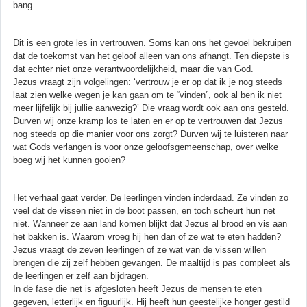
bang.
Dit is een grote les in vertrouwen. Soms kan ons het gevoel bekruipen
dat de toekomst van het geloof alleen van ons afhangt. Ten diepste is
dat echter niet onze verantwoordelijkheid, maar die van God.
Jezus vraagt zijn volgelingen: ‘vertrouw je er op dat ik je nog steeds
laat zien welke wegen je kan gaan om te “vinden”, ook al ben ik niet
meer lijfelijk bij jullie aanwezig?’ Die vraag wordt ook aan ons gesteld.
Durven wij onze kramp los te laten en er op te vertrouwen dat Jezus
nog steeds op die manier voor ons zorgt? Durven wij te luisteren naar
wat Gods verlangen is voor onze geloofsgemeenschap, over welke
boeg wij het kunnen gooien?
Het verhaal gaat verder. De leerlingen vinden inderdaad. Ze vinden zo
veel dat de vissen niet in de boot passen, en toch scheurt hun net
niet. Wanneer ze aan land komen blijkt dat Jezus al brood en vis aan
het bakken is. Waarom vroeg hij hen dan of ze wat te eten hadden?
Jezus vraagt de zeven leerlingen of ze wat van de vissen willen
brengen die zij zelf hebben gevangen. De maaltijd is pas compleet als
de leerlingen er zelf aan bijdragen.
In de fase die net is afgesloten heeft Jezus de mensen te eten
gegeven, letterlijk en figuurlijk. Hij heeft hun geestelijke honger gestild