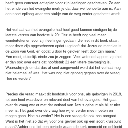
heeft geen concreet actieplan voor zijn leerlingen geschreven. Zo aan
het einde van het evangelie merk je dat daar wel behoefte aan is. Aan
een soort epiloog waar een stukje van de weg verder geschetst wordt.
Het verhaal van het evangelie had heel goed kunnen eindigen bij de
laatste verzen van hoofdstuk 20: ‘Jezus heeft nog veel meer
wondertekenen voor zijn leerlingen gedaan, die niet in dit boek staan,
maar deze zijn opgeschreven opdat u gelooft dat Jezus de messias is,
de Zoon van God, en opdat u door te geloven leeft door zijn naam.’
Een mooi, duidelijk einde zou je zeggen. Veel wetenschappers zijn het
er dan ook over eens dat hoofdstuk 21 een latere toevoeging is.
Waarschijnlijk omdat dus al snel aangevoeld werd dat het verhaal nog
niet helemaal af was. Het was nog niet genoeg gegaan over de vraag:
Hoe nu verder?
Precies die vraag maakt dit hoofdstuk voor ons, als gelovigen in 2018,
tot een heel waardevol en relevant deel van het evangelie. Het gaat
over de vraag wat er met dat verhaal van Jezus gebeurt als hij er niet
meer is. Het gaat over de vraag hoe wij er verder mee moeten en
mogen gaan. Hoe nu verder? Het is een vraag die ook ons aangaat.
Want is het niet zo dat wij voor ons gevoel ook op een soort kruispunt
staan? Achter ons ligt een periode waarin de kerk gegroeid en gebloeid