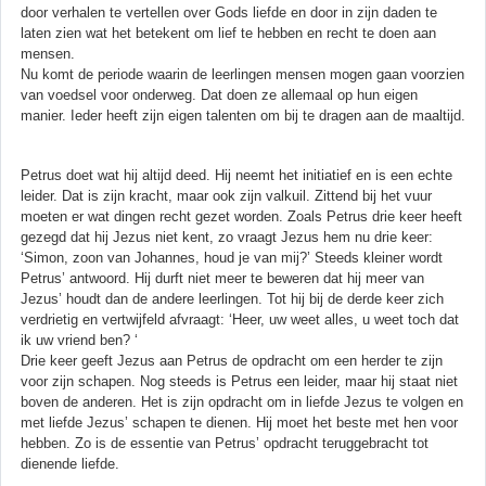
door verhalen te vertellen over Gods liefde en door in zijn daden te
laten zien wat het betekent om lief te hebben en recht te doen aan
mensen.
Nu komt de periode waarin de leerlingen mensen mogen gaan voorzien
van voedsel voor onderweg. Dat doen ze allemaal op hun eigen
manier. Ieder heeft zijn eigen talenten om bij te dragen aan de maaltijd.
Petrus doet wat hij altijd deed. Hij neemt het initiatief en is een echte
leider. Dat is zijn kracht, maar ook zijn valkuil. Zittend bij het vuur
moeten er wat dingen recht gezet worden. Zoals Petrus drie keer heeft
gezegd dat hij Jezus niet kent, zo vraagt Jezus hem nu drie keer:
‘Simon, zoon van Johannes, houd je van mij?’ Steeds kleiner wordt
Petrus’ antwoord. Hij durft niet meer te beweren dat hij meer van
Jezus’ houdt dan de andere leerlingen. Tot hij bij de derde keer zich
verdrietig en vertwijfeld afvraagt: ‘Heer, uw weet alles, u weet toch dat
ik uw vriend ben? ‘
Drie keer geeft Jezus aan Petrus de opdracht om een herder te zijn
voor zijn schapen. Nog steeds is Petrus een leider, maar hij staat niet
boven de anderen. Het is zijn opdracht om in liefde Jezus te volgen en
met liefde Jezus’ schapen te dienen. Hij moet het beste met hen voor
hebben. Zo is de essentie van Petrus’ opdracht teruggebracht tot
dienende liefde.