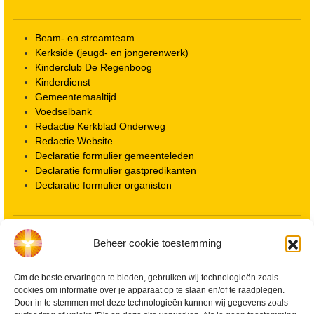
Beam- en streamteam
Kerkside (jeugd- en jongerenwerk)
Kinderclub De Regenboog
Kinderdienst
Gemeentemaaltijd
Voedselbank
Redactie Kerkblad Onderweg
Redactie Website
Declaratie formulier gemeenteleden
Declaratie formulier gastpredikanten
Declaratie formulier organisten
Locatie kerk
Beheer cookie toestemming
ANBI informatie PGWD
ANBI informatie Diaconie
Om de beste ervaringen te bieden, gebruiken wij technologieën zoals
Vrienden van de Grote Kerk
cookies om informatie over je apparaat op te slaan en/of te raadplegen.
Info Kerkelijke gebouwen / koster
Door in te stemmen met deze technologieën kunnen wij gegevens zoals
Redactiestatuut voor kerkblad en website