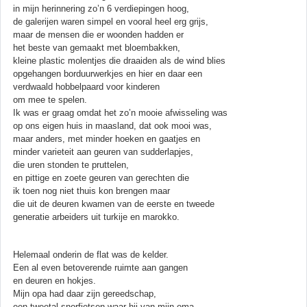
in mijn herinnering zo’n 6 verdiepingen hoog,
de galerijen waren simpel en vooral heel erg grijs,
maar de mensen die er woonden hadden er
het beste van gemaakt met bloembakken,
kleine plastic molentjes die draaiden als de wind blies
opgehangen borduurwerkjes en hier en daar een
verdwaald hobbelpaard voor kinderen
om mee te spelen.
Ik was er graag omdat het zo’n mooie afwisseling was
op ons eigen huis in maasland, dat ook mooi was,
maar anders, met minder hoeken en gaatjes en
minder varieteit aan geuren van sudderlapjes,
die uren stonden te pruttelen,
en pittige en zoete geuren van gerechten die
ik toen nog niet thuis kon brengen maar
die uit de deuren kwamen van de eerste en tweede
generatie arbeiders uit turkije en marokko.
Helemaal onderin de flat was de kelder.
Een al even betoverende ruimte aan gangen
en deuren en hokjes.
Mijn opa had daar zijn gereedschap,
een tweetal snorfietsen waar hij van mijn oma