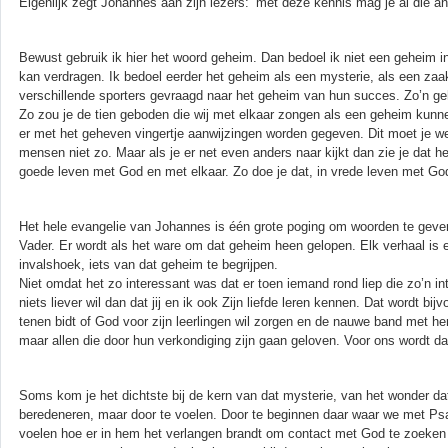
Eigenlijk zegt Johannes aan zijn lezers: ‘met deze kennis mag je al die and
Bewust gebruik ik hier het woord geheim. Dan bedoel ik niet een geheim in
kan verdragen. Ik bedoel eerder het geheim als een mysterie, als een zaa
verschillende sporters gevraagd naar het geheim van hun succes. Zo’n ge
Zo zou je de tien geboden die wij met elkaar zongen als een geheim kunnen z
er met het geheven vingertje aanwijzingen worden gegeven. Dit moet je we
mensen niet zo. Maar als je er net even anders naar kijkt dan zie je dat he
goede leven met God en met elkaar. Zo doe je dat, in vrede leven met Go
Het hele evangelie van Johannes is één grote poging om woorden te gev
Vader. Er wordt als het ware om dat geheim heen gelopen. Elk verhaal is
invalshoek, iets van dat geheim te begrijpen.
Niet omdat het zo interessant was dat er toen iemand rond liep die zo’n
niets liever wil dan dat jij en ik ook Zijn liefde leren kennen. Dat wordt b
tenen bidt of God voor zijn leerlingen wil zorgen en de nauwe band met hen
maar allen die door hun verkondiging zijn gaan geloven. Voor ons wordt da
Soms kom je het dichtste bij de kern van dat mysterie, van het wonder da
beredeneren, maar door te voelen. Door te beginnen daar waar we met Psa
voelen hoe er in hem het verlangen brandt om contact met God te zoeken in