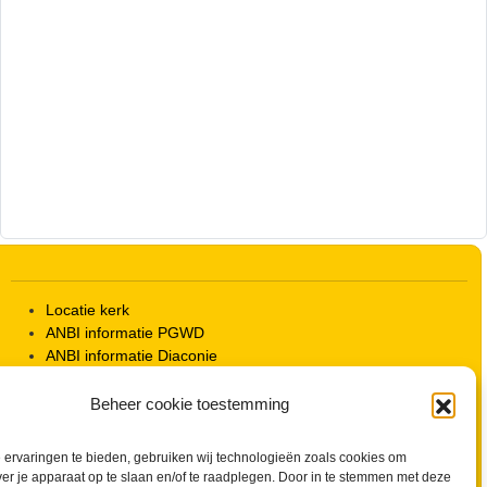
Locatie kerk
ANBI informatie PGWD
ANBI informatie Diaconie
Vrienden van de Grote Kerk
Info Kerkelijke gebouwen / koster
Beheer cookie toestemming
Redactiestatuut voor kerkblad en website
Beleid Veilige Kerk en gedragscode
ervaringen te bieden, gebruiken wij technologieën zoals cookies om
Privacy
ver je apparaat op te slaan en/of te raadplegen. Door in te stemmen met deze