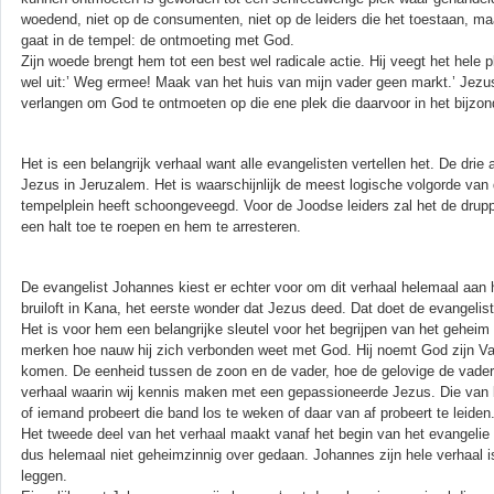
woedend, niet op de consumenten, niet op de leiders die het toestaan, ma
gaat in de tempel: de ontmoeting met God.
Zijn woede brengt hem tot een best wel radicale actie. Hij veegt het hele
wel uit:’ Weg ermee! Maak van het huis van mijn vader geen markt.’ Jezus
verlangen om God te ontmoeten op die ene plek die daarvoor in het bijzo
Het is een belangrijk verhaal want alle evangelisten vertellen het. De drie 
Jezus in Jeruzalem. Het is waarschijnlijk de meest logische volgorde van
tempelplein heeft schoongeveegd. Voor de Joodse leiders zal het de drupp
een halt toe te roepen en hem te arresteren.
De evangelist Johannes kiest er echter voor om dit verhaal helemaal aan he
bruiloft in Kana, het eerste wonder dat Jezus deed. Dat doet de evangelist 
Het is voor hem een belangrijke sleutel voor het begrijpen van het geheim 
merken hoe nauw hij zich verbonden weet met God. Hij noemt God zijn Vade
komen. De eenheid tussen de zoon en de vader, hoe de gelovige de vader k
verhaal waarin wij kennis maken met een gepassioneerde Jezus. Die van bin
of iemand probeert die band los te weken of daar van af probeert te leiden
Het tweede deel van het verhaal maakt vanaf het begin van het evangelie 
dus helemaal niet geheimzinnig over gedaan. Johannes zijn hele verhaal i
leggen.