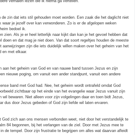
ere verhalen lezen die ik hierna ga vertellen.’
 de zin dat iets stil gehouden moet worden. Een zaak die het daglicht niet
k waar je jezelf over kan verwonderen. Zo is er de afgelopen weken
heim bedoel ik.
ien. Als je er heel letterlijk naar kijkt dan kan je het gevoel hebben dat
l doen en dat mag je niet doen. Van dat soort regeltjes houden de meeste
t aanwijzingen zijn die iets duidelijk willen maken over het geheim van het
d en met elkaar.
en aan het geheim van God en van nauwe band tussen Jezus en zijn
 een nieuwe poging, om vanuit een ander standpunt, vanuit een andere
 intense band met God had. Nee, het geheim wordt ontrafeld omdat God
ijvoorbeeld zichtbaar op het einde van het evangelie waar Jezus vanuit zijn
 wil bewaren. Niet alleen voor zijn volgelingen daar en toen bidt Jezus,
ar dus door Jezus gebeden of God zijn liefde wil laten ervaren.
t God zich aan ons mensen verbonden weet, niet door het verstandelijk te
lm 84 begonnen, bij het verlangen van de ziel. Door met Jezus mee te
 de tempel. Door zijn frustratie te begrijpen om alles wat daarvan afleidt