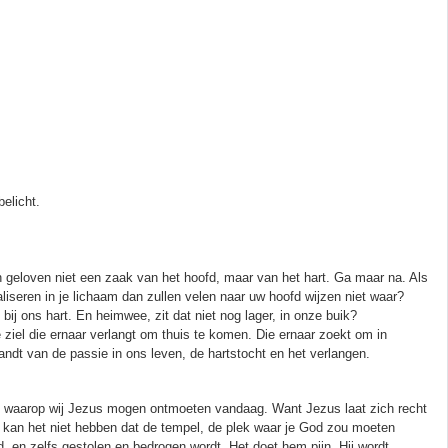
elicht.
geloven niet een zaak van het hoofd, maar van het hart. Ga maar na. Als
iseren in je lichaam dan zullen velen naar uw hoofd wijzen niet waar?
ij ons hart. En heimwee, zit dat niet nog lager, in onze buik?
 ziel die ernaar verlangt om thuis te komen. Die ernaar zoekt om in
andt van de passie in ons leven, de hartstocht en het verlangen.
t waarop wij Jezus mogen ontmoeten vandaag. Want Jezus laat zich recht
 Hij kan het niet hebben dat de tempel, de plek waar je God zou moeten
 en zelfs gestolen en bedrogen wordt. Het doet hem pijn. Hij wordt