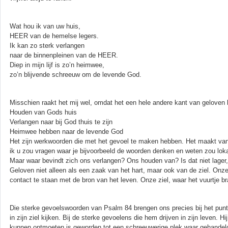
Wat hou ik van uw huis,
HEER van de hemelse legers.
Ik kan zo sterk verlangen
naar de binnenpleinen van de HEER.
Diep in mijn lijf is zo’n heimwee,
zo’n blijvende schreeuw om de levende God.
Misschien raakt het mij wel, omdat het een hele andere kant van geloven b
Houden van Gods huis
Verlangen naar bij God thuis te zijn
Heimwee hebben naar de levende God
Het zijn werkwoorden die met het gevoel te maken hebben. Het maakt van 
ik u zou vragen waar je bijvoorbeeld de woorden denken en weten zou lokal
Maar waar bevindt zich ons verlangen? Ons houden van? Is dat niet lager, b
Geloven niet alleen als een zaak van het hart, maar ook van de ziel. Onze
contact te staan met de bron van het leven. Onze ziel, waar het vuurtje br
Die sterke gevoelswoorden van Psalm 84 brengen ons precies bij het pun
in zijn ziel kijken. Bij de sterke gevoelens die hem drijven in zijn leven.
kunnen ontmoeten is geworden tot een schreeuwerige plek waar gehandeld,