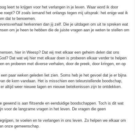
oog leert te krijgen voor het verlangen in je leven. Waar word ik door
e roept? Of zoals iemand het onlangs tegen mij uitsprak: het enige wat ik
 om dat te benoemen.
evensverhaal herkennen dan jij zelf. Die je uitdagen om uit te spreken wat
ensen om je heen te hebben die de juiste vragen aan je weten te stellen om
nsen, hier in Weesp? Dat wij met elkaar een geheim delen dat ons
od? Dat wat wij hier met elkaar doen is proberen elkaar verder te helpen
een en proberen met diverse verhalen, door de preek, door kringen, en op
e een paar weken geleden liet zien. Soms heb je het gevoel dat je er bijna
 van de kern vandaan. Het is misschien een teleurstellende boodschap,
 er altijd weer nieuwe lagen en nieuwe betekenissen zijn te ontdekken.
ie gewend is aan flitsende en eenduidige boodschappen. Toch is dit wat
ijn voor de langzame vragen in het leven. De vragen die geen
begrijpen, te voelen en te verlangen in ons leven. Zo helpen we elkaar om
 van onze gemeenschap.