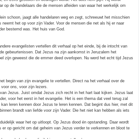
ar op de handelaars die de mensen afleiden van waar het werkelijk om
 plein schoon, jaagt alle handelaren weg en zegt, schreeuwt het misschien
 neemt het op voor zijn Vader. Voor de mensen die net als hij er naar
nder bestemd was. Het huis van God.
andere evangelisten vertellen dit verhaal op het einde, bij de intocht van
 de gebeurtenissen. Dat Jezus na zijn aankomst in Jeruzalem het
el zijn geweest die de emmer deed overlopen. Nu werd het echt tijd Jezus
t begin van zijn evangelie te vertellen. Direct na het verhaal over de
voor ons, voor zijn lezers.
van Jezus. Juist omdat Jezus zich recht in het hart laat kijken. Jezus laat
r, voor het eerst in het evangelie. Het is een thema dat veel terug zal
an leren kennen door Jezus te leren kennen. Dat begint dus hier, met dit
nen brandt van liefde voor zijn Vader. Die het niet kan hebben als iets
.
duidelijk waar het op uitloopt. Op Jezus dood én opstanding. Daar wordt
s er op gericht om dat geheim van Jezus verder te verkennen en bloot te