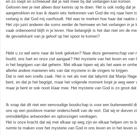
en zo roept en schreeuwt dat je niet meer bij dat verlangen kan komen.
Geloven leer je niet alleen door kennis op te doen. Het is ook nodig dat je 
aangetrokken en kan ik daarin iets herkennen van God die mij naar hem to
verlang is dat God mij vasthoudt. Het was te merken hoe haar dat raakte
Het zijn juist anderen die soms eerder de heimwee en het verlangen in je l
vaak onbenoemd blijft in je leven. Hoe belangrijk is het dan niet om de m
de gevoelskant van je geloof op het spoor te komen?
Hebt u zo wel eens naar de kerk gekeken? Naar deze gemeenschap van me
hoofd, ons hart en onze ziel aangaat? Het mysterie van het leven en van G
in het begrijpen van dat geheim. Met elkaar lopen wij als het ware er omh
allerlei andere manieren iets van dat mysterie in de vingers te krijgen.
Dat is niet een snelle zaak. Het is net als met dat labyrint dat Marije Hag
bent, en dat je het begrijpt, maar het volgende moment loopt je weg weer
maar je bent er ook nooit klaar mee. Het mysterie van God is zo groot dat
Ik snap dat dit niet een eenvoudige boodschap is voor een buitenwereld d
ons op een positieve manier onderscheidt van de rest. Dat wij er durven z
onmiddellijke antwoorden en oplossingen verdragen.
Het is onze kracht dat wij met elkaar op weg zijn en elkaar helpen om te 
ruimte te maken voor het mysterie van God in ons leven en in het leven