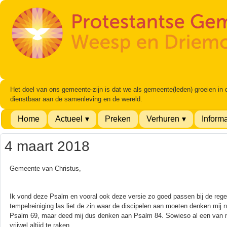
Het doel van ons gemeente-zijn is dat we als gemeente(leden) groeien in
dienstbaar aan de samenleving en de wereld.
Home
Actueel
Preken
Verhuren
Informa
4 maart 2018
Gemeente van Christus,
Ik vond deze Psalm en vooral ook deze versie zo goed passen bij de regel u
tempelreiniging las liet de zin waar de discipelen aan moeten denken mij nie
Psalm 69, maar deed mij dus denken aan Psalm 84. Sowieso al een van m
vrijwel altijd te raken.