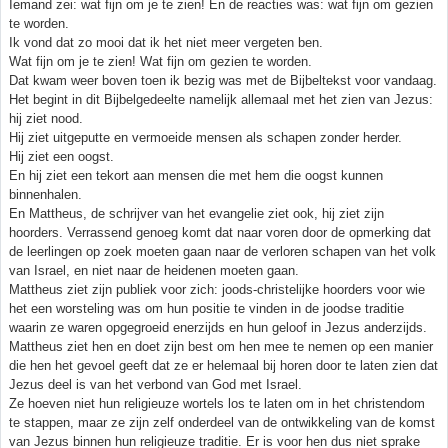
Iemand zei: wat fijn om je te zien! En de reacties was: wat fijn om gezien
te worden.
Ik vond dat zo mooi dat ik het niet meer vergeten ben.
Wat fijn om je te zien! Wat fijn om gezien te worden.
Dat kwam weer boven toen ik bezig was met de Bijbeltekst voor vandaag.
Het begint in dit Bijbelgedeelte namelijk allemaal met het zien van Jezus:
hij ziet nood.
Hij ziet uitgeputte en vermoeide mensen als schapen zonder herder.
Hij ziet een oogst.
En hij ziet een tekort aan mensen die met hem die oogst kunnen
binnenhalen.
En Mattheus, de schrijver van het evangelie ziet ook, hij ziet zijn
hoorders. Verrassend genoeg komt dat naar voren door de opmerking dat
de leerlingen op zoek moeten gaan naar de verloren schapen van het volk
van Israel, en niet naar de heidenen moeten gaan.
Mattheus ziet zijn publiek voor zich: joods-christelijke hoorders voor wie
het een worsteling was om hun positie te vinden in de joodse traditie
waarin ze waren opgegroeid enerzijds en hun geloof in Jezus anderzijds.
Mattheus ziet hen en doet zijn best om hen mee te nemen op een manier
die hen het gevoel geeft dat ze er helemaal bij horen door te laten zien dat
Jezus deel is van het verbond van God met Israel.
Ze hoeven niet hun religieuze wortels los te laten om in het christendom
te stappen, maar ze zijn zelf onderdeel van de ontwikkeling van de komst
van Jezus binnen hun religieuze traditie. Er is voor hen dus niet sprake