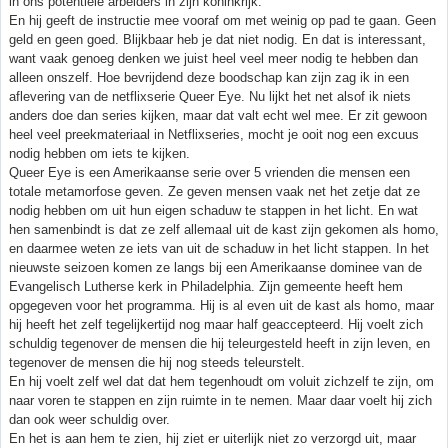
in ons potentiele arbeiders in zijn koninkrijk.
En hij geeft de instructie mee vooraf om met weinig op pad te gaan. Geen
geld en geen goed. Blijkbaar heb je dat niet nodig. En dat is interessant,
want vaak genoeg denken we juist heel veel meer nodig te hebben dan
alleen onszelf. Hoe bevrijdend deze boodschap kan zijn zag ik in een
aflevering van de netflixserie Queer Eye. Nu lijkt het net alsof ik niets
anders doe dan series kijken, maar dat valt echt wel mee. Er zit gewoon
heel veel preekmateriaal in Netflixseries, mocht je ooit nog een excuus
nodig hebben om iets te kijken.
Queer Eye is een Amerikaanse serie over 5 vrienden die mensen een
totale metamorfose geven. Ze geven mensen vaak net het zetje dat ze
nodig hebben om uit hun eigen schaduw te stappen in het licht. En wat
hen samenbindt is dat ze zelf allemaal uit de kast zijn gekomen als homo,
en daarmee weten ze iets van uit de schaduw in het licht stappen. In het
nieuwste seizoen komen ze langs bij een Amerikaanse dominee van de
Evangelisch Lutherse kerk in Philadelphia. Zijn gemeente heeft hem
opgegeven voor het programma. Hij is al even uit de kast als homo, maar
hij heeft het zelf tegelijkertijd nog maar half geaccepteerd. Hij voelt zich
schuldig tegenover de mensen die hij teleurgesteld heeft in zijn leven, en
tegenover de mensen die hij nog steeds teleurstelt.
En hij voelt zelf wel dat dat hem tegenhoudt om voluit zichzelf te zijn, om
naar voren te stappen en zijn ruimte in te nemen. Maar daar voelt hij zich
dan ook weer schuldig over.
En het is aan hem te zien, hij ziet er uiterlijk niet zo verzorgd uit, maar