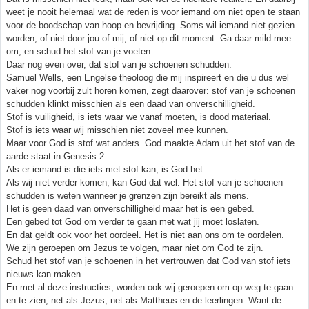
weet je nooit helemaal wat de reden is voor iemand om niet open te staan
voor de boodschap van hoop en bevrijding. Soms wil iemand niet gezien
worden, of niet door jou of mij, of niet op dit moment. Ga daar mild mee
om, en schud het stof van je voeten.
Daar nog even over, dat stof van je schoenen schudden.
Samuel Wells, een Engelse theoloog die mij inspireert en die u dus wel
vaker nog voorbij zult horen komen, zegt daarover: stof van je schoenen
schudden klinkt misschien als een daad van onverschilligheid.
Stof is vuiligheid, is iets waar we vanaf moeten, is dood materiaal.
Stof is iets waar wij misschien niet zoveel mee kunnen.
Maar voor God is stof wat anders. God maakte Adam uit het stof van de
aarde staat in Genesis 2.
Als er iemand is die iets met stof kan, is God het.
Als wij niet verder komen, kan God dat wel. Het stof van je schoenen
schudden is weten wanneer je grenzen zijn bereikt als mens.
Het is geen daad van onverschilligheid maar het is een gebed.
Een gebed tot God om verder te gaan met wat jij moet loslaten.
En dat geldt ook voor het oordeel. Het is niet aan ons om te oordelen.
We zijn geroepen om Jezus te volgen, maar niet om God te zijn.
Schud het stof van je schoenen in het vertrouwen dat God van stof iets
nieuws kan maken.
En met al deze instructies, worden ook wij geroepen om op weg te gaan
en te zien, net als Jezus, net als Mattheus en de leerlingen. Want de