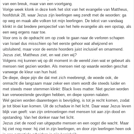
van een breuk, maar van een voortgang.
Vorige week klonk in deze kerk het slot van het evangelie van Mattheus,
hoofdstuk 28, waar Jezus zijn leerlingen weg zendt met de woorden: ga
op weg en maak alle volken tot mijn leerlingen. De tekst van vandaag
klinkt in dat bredere perspectief van het hele evangelie als een opstap, als
een weg ergens naar toe.
Voor ons is de opdracht om op zoek te gaan naar de verloren schapen
van Israel dus misschien op het eerste gehoor wat afwijzend en
uitsluitend, maar voor de eerste hoorders juist inclusief en omarmend.
Jezus ziet, Mattheus ziet, en wat zien wij?
Volgens mij kunnen wij op dit moment in de wereld zien wat er gebeurt als
mensen niet gezien worden. Als mensen niet op waarde worden geschat
vanwege de kleur van hun huid.
De diepe, diepe pijn die dat met zich meebrengt, de woede ook, de
onmacht die langzaam maar zeker een stem wordt die steeds luider en
met steeds meer stemmen klinkt: Black lives matter. Niet gezien worden
kan verwoestende gevolgen hebben, en diepe sporen nalaten.
Wel gezien worden daarentegen is bevrijding, is tot je recht komen, zodat
je tot bloei kan komen. Uit de schaduw in het licht. Daar waar Jezus leven
blijk van geeft: van zijn ontmoetingen met mensen tot aan zijn dood en
opstanding. Van het donker naar het licht.
Jezus ziet de nood van uitgeputte mensen en een oogst die wacht. Maar
hij ziet nog meer: hij ziet in zijn leerlingen, en door zijn leerlingen heen ook