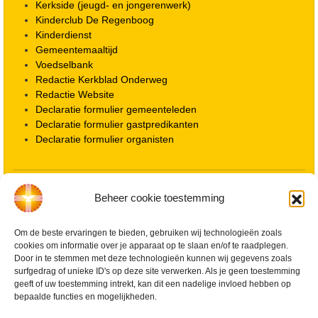
Kerkside (jeugd- en jongerenwerk)
Kinderclub De Regenboog
Kinderdienst
Gemeentemaaltijd
Voedselbank
Redactie Kerkblad Onderweg
Redactie Website
Declaratie formulier gemeenteleden
Declaratie formulier gastpredikanten
Declaratie formulier organisten
Locatie kerk
Beheer cookie toestemming
ANBI informatie PGWD
ANBI informatie Diaconie
Om de beste ervaringen te bieden, gebruiken wij technologieën zoals
Vrienden van de Grote Kerk
cookies om informatie over je apparaat op te slaan en/of te raadplegen.
Info Kerkelijke gebouwen / koster
Door in te stemmen met deze technologieën kunnen wij gegevens zoals
Redactiestatuut voor kerkblad en website
surfgedrag of unieke ID's op deze site verwerken. Als je geen toestemming
Beleid Veilige Kerk en gedragscode
geeft of uw toestemming intrekt, kan dit een nadelige invloed hebben op
Privacy
bepaalde functies en mogelijkheden.
Streaming Protocol