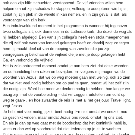
ook aan zijn blik: schuchter, verstoppend. De vijf vrienden willen hem
helpen om uit zijn schaduw te stappen, volledig te accepteren wie hij is,
zodat hij zijn plek in de wereld in kan nemen, en in zijn geval is dat: als
voorganger van zijn kerk.
Een indrukwekkend moment in het programma is wanneer hij tegenover
twee collega’s zit, ook dominees in de Lutherse kerk, die dezelfde weg als
hij hebben afgelegd. Een van zijn collega’s heeft een stola meegenomen
die zij zelf ook weer van iemand gekregen heeft en daarbij zegt ze tegen
hem: jij maakt deel uit van de roeping van zovelen die jou zijn
voorgegaan, jij belichaamt de vrijheid die je met je doop gekregen hebt.
Ga, en verkondig die vrijheid.
Het is zo’n ontroerend moment omdat je aan hem ziet dat deze woorden
en de handeling hem raken en bevrijden. En volgens mij mogen we de
woorden van Jezus, dat we op weg moeten gaan met weinig, ook zo zien
dat we niet veel nodig hebben om op pad te gaan, omdat wij het zelf zijn
die nodig zijn. Want hoe meer we denken nodig te hebben, hoe langer we
bezig zijn met de voorbereiding – dat wil zeggen: uitstellen om echt op
weg te gaan- , en hoe zwaarder de reis is met al het gesjouw. Travel light,
zegt Jezus.
Je hebt niet veel nodig, jijzelf bent nodig. En niet omdat we onszelf nou
zo geschikt vinden, maar omdat Jezus ons roept, omdat Hij ons ziet.
En als je dan op weg gaat met de boodschap dat het koninkrijk nabij is,
wees er dan wel op voorbereid dat niet iedereen op je zit te wachten.
Dat is misschien niet leuk, maar ook wel de nuchtere realiteit. En daarbij