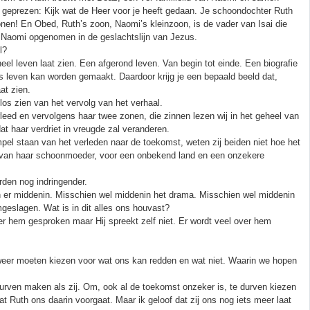
 geprezen: Kijk wat de Heer voor je heeft gedaan. Je schoondochter Ruth
zonen! En Obed, Ruth’s zoon, Naomi’s kleinzoon, is de vader van Isai die
en Naomi opgenomen in de geslachtslijn van Jezus.
l?
heel leven laat zien. Een afgerond leven. Van begin tot einde. Een biografie
s leven kan worden gemaakt. Daardoor krijg je een bepaald beeld dat,
at zien.
s zien van het vervolg van het verhaal.
eed en vervolgens haar twee zonen, die zinnen lezen wij in het geheel van
at haar verdriet in vreugde zal veranderen.
el staan van het verleden naar de toekomst, weten zij beiden niet hoe het
 van haar schoonmoeder, voor een onbekend land en een onzekere
rden nog indringender.
aan er middenin. Misschien wel middenin het drama. Misschien wel middenin
mgeslagen. Wat is in dit alles ons houvast?
ver hem gesproken maar Hij spreekt zelf niet. Er wordt veel over hem
s weer moeten kiezen voor wat ons kan redden en wat niet. Waarin we hopen
urven maken als zij. Om, ook al de toekomst onzeker is, te durven kiezen
 Ruth ons daarin voorgaat. Maar ik geloof dat zij ons nog iets meer laat