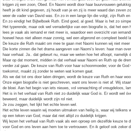
krijgen zij een zoon, Obed. En Naomi wordt door haar buurvrouwen gelukkig
heeft je dit kind gegeven, zij houdt van je en zij is meer waard dan zeven 
weer de vader van David was. En zo in een lange lijn die volgt, zijn Ruth 
En zo eindigt het Bijbelboek Ruth. Eind goed, al goed. Maar is het zo simpe
Het typerende, maar ook wel verraderlijke van een biografie is, dat het een 
lees je vaak als iemand er niet meer is, waardoor een overzicht van iemand
hoewel heus niet alleen maar zonnig, wel een afgerond en compleet beeld la
De keuze die Ruth maakt om mee te gaan met Naomi kunnen wij niet meer lo
Die korte zinnen die het drama aangeven van Naomi’s leven: haar man overl
haar verhaal. Ja.. dat gebeurt nu, maar we weten hoe het afloopt, namelijk d
Maar op dat moment, midden in dat verhaal waar Naomi en Ruth op de dremp
verder zal gaan. De keuze van Ruth voor haar schoonmoeder, voor de God
toekomst, maakt zij zonder te weten wat komen gaat.
Als we dat tot ons door laten dringen, wordt de keuze van Ruth en haar woo
Onze eigen biografie is niet geschreven, want ons leven is niet af. Wij st
de bloei. Aan het begin van iets nieuws, vol verwachting of vreugdeloos, la
Het is in het verhaal van Ruth niet zo duidelijk waar God is. Er wordt wel ó
beweerd, maar duidelijk wordt zijn rol niet.
Je zou zeggen, het lijkt het echte leven wel.
Het echte leven waarin wij moeten uitmaken van heilig is, waar wij telken
op een teken van God, maar dat niet altijd zo duidelijk krijgen.
Wij lezen het verhaal van Ruth vaak als een oproep om dezelfde keuze te d
voor God en ons leven aan hem toe te vertrouwen. En ik geloof ook zeker dat