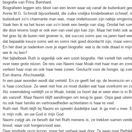
biografie van Prins Bernhard.
Biografieën leggen iets bloot van een leven waar wij vanaf de buitenkant g
Annie M.G. Schmidt bijvoorbeeld, die zulke vrolijke kinderboeken schreef, 
buitenkant zo’n charmante man was, maar ondertussen zijn nabije omgeving 
Vaak ben ik na het lezen van zo’n boek een beetje van slag. Omdat het som
die door levens loopt er ook een van veel pijn kan zijn. Maar het trekt ook 
het gras bij de buren niet groener is, dat succes soms pas na jaren hard w
dat bepaalde keuze soms wel en soms niet goed doordacht zijn, maar verv
En het doet je nadenken over je eigen biografie: wat is de rode draad in mijn
wie ik nu ben?
Het bijbelboek Ruth is eigenlijk ook een soort biografie. Het vertelt het v
over twee grote reizen. De reis van Naomi naar Moab met haar man en zonen
verliest haar man en ook haar twee zonen. Gevlucht voor de honger, op zoek 
Een drama. Afschuwelijk.
In een paar woorden wordt dat verteld. En ze geeft het op, de levenszin en 
is haar conclusie. Ze weet niet hoe ze moet duiden wat haar overkomt en ze
Als vreemdeling verblijft ze in Moab, totdat ze hoort dat er weer eten is i
als vanzelf. Maar Naomi blijft aandringen om terug te gaan. Orpa gaat uitein
nu ook haar familie en vertrouwdheden achterlaten is haar te veel.
Ruth niet. Ruth blijft bij Naomi en spreekt duidelijke taal: ik ga met u m
is mijn volk, en uw God is mijn God.
Naomi zwijgt als ze beseft dat het Ruth menens is, ze trekken samen verde
brood, waar ooit hongersnood was.
Daar eindigde onze lezing, maar het verhaal gaat door. Ze gaan naar Beth