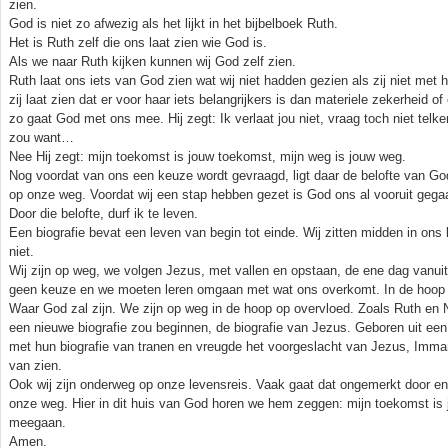
zien.
God is niet zo afwezig als het lijkt in het bijbelboek Ruth.
Het is Ruth zelf die ons laat zien wie God is.
Als we naar Ruth kijken kunnen wij God zelf zien.
Ruth laat ons iets van God zien wat wij niet hadden gezien als zij niet me
zij laat zien dat er voor haar iets belangrijkers is dan materiele zekerheid
zo gaat God met ons mee. Hij zegt: Ik verlaat jou niet, vraag toch niet telke
zou want…
Nee Hij zegt: mijn toekomst is jouw toekomst, mijn weg is jouw weg.
Nog voordat van ons een keuze wordt gevraagd, ligt daar de belofte van God v
op onze weg. Voordat wij een stap hebben gezet is God ons al vooruit gega
Door die belofte, durf ik te leven.
Een biografie bevat een leven van begin tot einde. Wij zitten midden in o
niet.
Wij zijn op weg, we volgen Jezus, met vallen en opstaan, de ene dag vanuit
geen keuze en we moeten leren omgaan met wat ons overkomt. In de hoop op
Waar God zal zijn. We zijn op weg in de hoop op overvloed. Zoals Ruth en
een nieuwe biografie zou beginnen, de biografie van Jezus. Geboren uit e
met hun biografie van tranen en vreugde het voorgeslacht van Jezus, Imman
van zien.
Ook wij zijn onderweg op onze levensreis. Vaak gaat dat ongemerkt door en
onze weg. Hier in dit huis van God horen we hem zeggen: mijn toekomst is 
meegaan.
Amen.