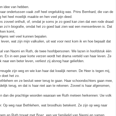
een idee van hebben.
maar ondertussen vaak zelf heel ongelukkig was. Prins Bernhard, die van de
het heel moeilijk maakte en hen veel pijn deed.
s zoveel onthult, of, omdat je soms je zo goed kan zien dat een rode draad
aan zo’n biografie, omdat het zo goed laat zien wat een mensenleven is. Dat
erken komt,
olgens wel veel kunnen bepalen.
 leven, wat zijn mijn valkuilen, uit wat voor nest kom ik en hoe bepaalt dat
erhaal van Naomi en Ruth, de twee hoofdpersonen. We lazen in hoofdstuk één
. En in een paar korte verzen wordt het drama verteld van haar leven. Ze
naar een beter leven, verliest zij alsnog haar geliefden.
vreugde zijn weg en wie kan haar dat kwalijk nemen. De Heer is tegen mij,
 doet het zo.
n Bethlehem en ze besluit weer terug te gaan. Haar schoondochters gaan mee,
delijk terug, en dat is haar niet aan te rekenen. Zoveel is haar afgenomen,
ee. En dan die prachtige woorden waaraan we Ruth meteen herkennen: Uw volk
r. Op weg naar Bethlehem, wat broodhuis betekent. Ze zijn op weg naar
lehem en Ruth trouwt met Boaz, een ver familielid van Naomi en samen