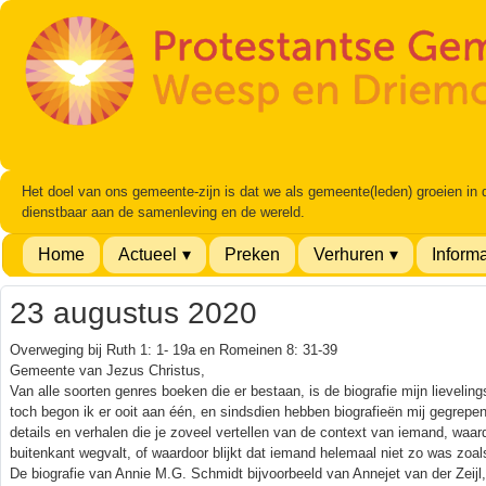
Het doel van ons gemeente-zijn is dat we als gemeente(leden) groeien in
dienstbaar aan de samenleving en de wereld.
Home
Actueel
Preken
Verhuren
Informa
23 augustus 2020
Overweging bij Ruth 1: 1- 19a en Romeinen 8: 31-39
Gemeente van Jezus Christus,
Van alle soorten genres boeken die er bestaan, is de biografie mijn lieveling
toch begon ik er ooit aan één, en sindsdien hebben biografieën mij gegrepe
details en verhalen die je zoveel vertellen van de context van iemand, waard
buitenkant wegvalt, of waardoor blijkt dat iemand helemaal niet zo was zoals
De biografie van Annie M.G. Schmidt bijvoorbeeld van Annejet van der Zeijl,