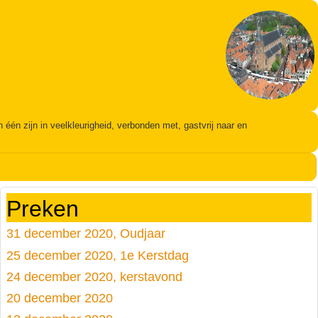
én zijn in veelkleurigheid, verbonden met, gastvrij naar en
Preken
31 december 2020, Oudjaar
25 december 2020, 1e Kerstdag
24 december 2020, kerstavond
20 december 2020