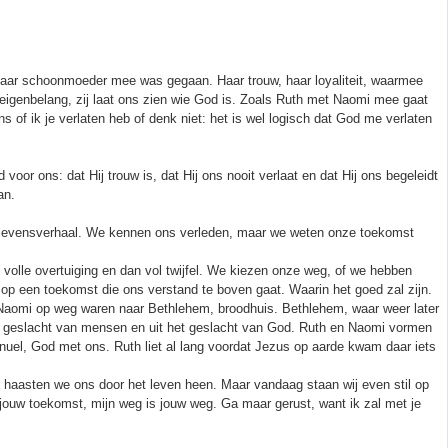
t haar schoonmoeder mee was gegaan. Haar trouw, haar loyaliteit, waarmee
 of eigenbelang, zij laat ons zien wie God is. Zoals Ruth met Naomi mee gaat
ns of ik je verlaten heb of denk niet: het is wel logisch dat God me verlaten
oor ons: dat Hij trouw is, dat Hij ons nooit verlaat en dat Hij ons begeleidt
an.
ns levensverhaal. We kennen ons verleden, maar we weten onze toekomst
 volle overtuiging en dan vol twijfel. We kiezen onze weg, of we hebben
 een toekomst die ons verstand te boven gaat. Waarin het goed zal zijn.
 Naomi op weg waren naar Bethlehem, broodhuis. Bethlehem, waar weer later
en geslacht van mensen en uit het geslacht van God. Ruth en Naomi vormen
uel, God met ons. Ruth liet al lang voordat Jezus op aarde kwam daar iets
 haasten we ons door het leven heen. Maar vandaag staan wij even stil op
jouw toekomst, mijn weg is jouw weg. Ga maar gerust, want ik zal met je