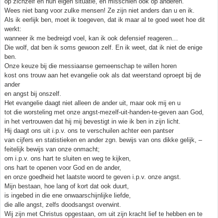
op zichzelf en hun eigen situatie, en misschien ook op anderen.
Wees niet bang voor zulke mensen! Ze zijn niet anders dan u en ik.
Als ik eerlijk ben, moet ik toegeven, dat ik maar al te goed weet hoe dit
werkt:
wanneer ik me bedreigd voel, kan ik ook defensief reageren…
Die wolf, dat ben ik soms gewoon zelf. En ik weet, dat ik niet de enige
ben.
Onze keuze bij die messiaanse gemeenschap te willen horen
kost ons trouw aan het evangelie ook als dat weerstand oproept bij de
ander
en angst bij onszelf.
Het evangelie daagt niet alleen de ander uit, maar ook mij en u
tot die worsteling met onze angst-mezelf-uit-handen-te-geven aan God,
in het vertrouwen dat hij mij bevestigt in wie ik ben in zijn licht.
Hij daagt ons uit i.p.v. ons te verschuilen achter een pantser
van cijfers en statistieken en ander zgn. bewijs van ons dikke gelijk, –
feitelijk bewijs van onze onmacht;
om i.p.v. ons hart te sluiten en weg te kijken,
ons hart te openen voor God en de ander,
en onze goedheid het laatste woord te geven i.p.v. onze angst.
Mijn bestaan, hoe lang of kort dat ook duurt,
is ingebed in die ene onwaarschijnlijke liefde,
die alle angst, zelfs doodsangst overwint.
Wij zijn met Christus opgestaan, om uit zijn kracht lief te hebben en te