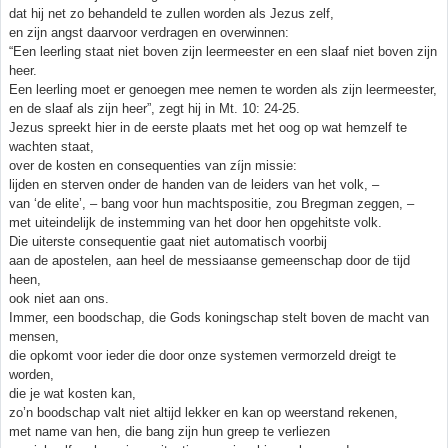
dat hij net zo behandeld te zullen worden als Jezus zelf,
en zijn angst daarvoor verdragen en overwinnen:
“Een leerling staat niet boven zijn leermeester en een slaaf niet boven zijn
heer.
Een leerling moet er genoegen mee nemen te worden als zijn leermeester,
en de slaaf als zijn heer”, zegt hij in Mt. 10: 24-25.
Jezus spreekt hier in de eerste plaats met het oog op wat hemzelf te
wachten staat,
over de kosten en consequenties van zíjn missie:
lijden en sterven onder de handen van de leiders van het volk, –
van ‘de elite’, – bang voor hun machtspositie, zou Bregman zeggen, –
met uiteindelijk de instemming van het door hen opgehitste volk.
Die uiterste consequentie gaat niet automatisch voorbij
aan de apostelen, aan heel de messiaanse gemeenschap door de tijd
heen,
ook niet aan ons.
Immer, een boodschap, die Gods koningschap stelt boven de macht van
mensen,
die opkomt voor ieder die door onze systemen vermorzeld dreigt te
worden,
die je wat kosten kan,
zo’n boodschap valt niet altijd lekker en kan op weerstand rekenen,
met name van hen, die bang zijn hun greep te verliezen