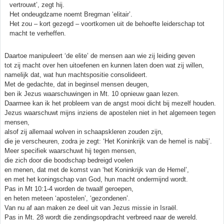
vertrouwt’, zegt hij.
Het ondeugdzame noemt Bregman ‘elitair’.
Het zou – kort gezegd – voortkomen uit de behoefte leiderschap tot
macht te verheffen.
Daartoe manipuleert ‘de elite’ de mensen aan wie zij leiding geven
tot zij macht over hen uitoefenen en kunnen laten doen wat zij willen,
namelijk dat, wat hun machtspositie consolideert.
Met de gedachte, dat in beginsel mensen deugen,
ben ik Jezus waarschuwingen in Mt. 10 opnieuw gaan lezen.
Daarmee kan ik het probleem van de angst mooi dicht bij mezelf houden.
Jezus waarschuwt mijns inziens de apostelen niet in het algemeen tegen
mensen,
alsof zij allemaal wolven in schaapskleren zouden zijn,
die je verscheuren, zodra je zegt: ‘Het Koninkrijk van de hemel is nabij’.
Meer specifiek waarschuwt hij tegen mensen,
die zich door die boodschap bedreigd voelen
en menen, dat met de komst van ‘het Koninkrijk van de Hemel’,
en met het koningschap van God, hun macht ondermijnd wordt.
Pas in Mt 10:1-4 worden de twaalf geroepen,
en heten meteen ‘apostelen’, ‘gezondenen’.
Van nu af aan maken ze deel uit van Jezus missie in Israël.
Pas in Mt. 28 wordt die zendingsopdracht verbreed naar de wereld.