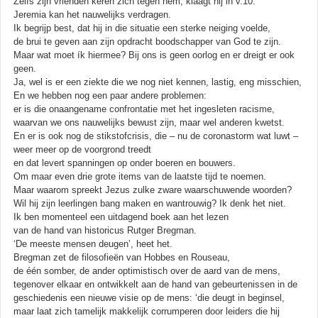
Zelfs zijn vrienden keren zich tegen hem, klaagt hij in v.10.
Jeremia kan het nauwelijks verdragen.
Ik begrijp best, dat hij in die situatie een sterke neiging voelde,
de brui te geven aan zijn opdracht boodschapper van God te zijn.
Maar wat moet ík hiermee? Bij ons is geen oorlog en er dreigt er ook
geen.
Ja, wel is er een ziekte die we nog niet kennen, lastig, eng misschien,
En we hebben nog een paar andere problemen:
er is die onaangename confrontatie met het ingesleten racisme,
waarvan we ons nauwelijks bewust zijn, maar wel anderen kwetst.
En er is ook nog de stikstofcrisis, die – nu de coronastorm wat luwt –
weer meer op de voorgrond treedt
en dat levert spanningen op onder boeren en bouwers.
Om maar even drie grote items van de laatste tijd te noemen.
Maar waarom spreekt Jezus zulke zware waarschuwende woorden?
Wil hij zijn leerlingen bang maken en wantrouwig? Ik denk het niet.
Ik ben momenteel een uitdagend boek aan het lezen
van de hand van historicus Rutger Bregman.
‘De meeste mensen deugen’, heet het.
Bregman zet de filosofieën van Hobbes en Rouseau,
de één somber, de ander optimistisch over de aard van de mens,
tegenover elkaar en ontwikkelt aan de hand van gebeurtenissen in de
geschiedenis een nieuwe visie op de mens: ‘die deugt in beginsel,
maar laat zich tamelijk makkelijk corrumperen door leiders die hij