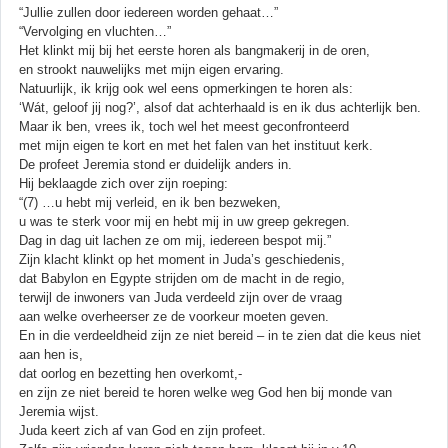
“Jullie zullen door iedereen worden gehaat…”
“Vervolging en vluchten…”
Het klinkt mij bij het eerste horen als bangmakerij in de oren,
en strookt nauwelijks met mijn eigen ervaring.
Natuurlijk, ik krijg ook wel eens opmerkingen te horen als:
‘Wát, geloof jij nog?’, alsof dat achterhaald is en ik dus achterlijk ben.
Maar ik ben, vrees ik, toch wel het meest geconfronteerd
met mijn eigen te kort en met het falen van het instituut kerk.
De profeet Jeremia stond er duidelijk anders in.
Hij beklaagde zich over zijn roeping:
“(7) …u hebt mij verleid, en ik ben bezweken,
u was te sterk voor mij en hebt mij in uw greep gekregen.
Dag in dag uit lachen ze om mij, iedereen bespot mij.”
Zijn klacht klinkt op het moment in Juda’s geschiedenis,
dat Babylon en Egypte strijden om de macht in de regio,
terwijl de inwoners van Juda verdeeld zijn over de vraag
aan welke overheerser ze de voorkeur moeten geven.
En in die verdeeldheid zijn ze niet bereid – in te zien dat die keus niet
aan hen is,
dat oorlog en bezetting hen overkomt,-
en zijn ze niet bereid te horen welke weg God hen bij monde van
Jeremia wijst.
Juda keert zich af van God en zijn profeet.