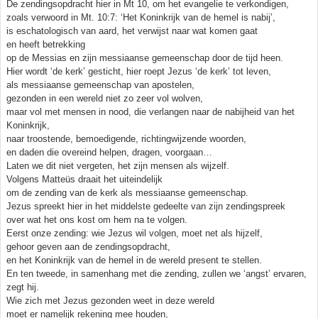
De zendingsopdracht hier in Mt 10, om het evangelie te verkondigen,
zoals verwoord in Mt. 10:7: ‘Het Koninkrijk van de hemel is nabij’,
is eschatologisch van aard, het verwijst naar wat komen gaat
en heeft betrekking
op de Messias en zijn messiaanse gemeenschap door de tijd heen.
Hier wordt ‘de kerk’ gesticht, hier roept Jezus ‘de kerk’ tot leven,
als messiaanse gemeenschap van apostelen,
gezonden in een wereld niet zo zeer vol wolven,
maar vol met mensen in nood, die verlangen naar de nabijheid van het
Koninkrijk,
naar troostende, bemoedigende, richtingwijzende woorden,
en daden die overeind helpen, dragen, voorgaan…
Laten we dit niet vergeten, het zijn mensen als wijzelf.
Volgens Matteüs draait het uiteindelijk
om de zending van de kerk als messiaanse gemeenschap.
Jezus spreekt hier in het middelste gedeelte van zijn zendingspreek
over wat het ons kost om hem na te volgen.
Eerst onze zending: wie Jezus wil volgen, moet net als hijzelf,
gehoor geven aan de zendingsopdracht,
en het Koninkrijk van de hemel in de wereld present te stellen.
En ten tweede, in samenhang met die zending, zullen we ‘angst’ ervaren,
zegt hij.
Wie zich met Jezus gezonden weet in deze wereld
moet er namelijk rekening mee houden,