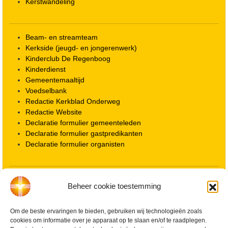
Kerstwandeling
Beam- en streamteam
Kerkside (jeugd- en jongerenwerk)
Kinderclub De Regenboog
Kinderdienst
Gemeentemaaltijd
Voedselbank
Redactie Kerkblad Onderweg
Redactie Website
Declaratie formulier gemeenteleden
Declaratie formulier gastpredikanten
Declaratie formulier organisten
Locatie kerk
Beheer cookie toestemming
ANBI informatie PGWD
ANBI informatie Diaconie
Om de beste ervaringen te bieden, gebruiken wij technologieën zoals
Vrienden van de Grote Kerk
cookies om informatie over je apparaat op te slaan en/of te raadplegen.
Info Kerkelijke gebouwen / koster