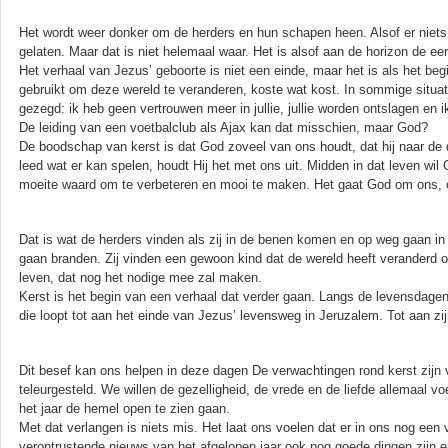
Het wordt weer donker om de herders en hun schapen heen. Alsof er niets v
gelaten. Maar dat is niet helemaal waar. Het is alsof aan de horizon de eer
Het verhaal van Jezus’ geboorte is niet een einde, maar het is als het be
gebruikt om deze wereld te veranderen, koste wat kost. In sommige situat
gezegd: ik heb geen vertrouwen meer in jullie, jullie worden ontslagen e
De leiding van een voetbalclub als Ajax kan dat misschien, maar God?
De boodschap van kerst is dat God zoveel van ons houdt, dat hij naar de du
leed wat er kan spelen, houdt Hij het met ons uit. Midden in dat leven wil
moeite waard om te verbeteren en mooi te maken. Het gaat God om ons, om
Dat is wat de herders vinden als zij in de benen komen en op weg gaan in d
gaan branden. Zij vinden een gewoon kind dat de wereld heeft veranderd o
leven, dat nog het nodige mee zal maken.
Kerst is het begin van een verhaal dat verder gaan. Langs de levensdagen
die loopt tot aan het einde van Jezus’ levensweg in Jeruzalem. Tot aan zi
Dit besef kan ons helpen in deze dagen De verwachtingen rond kerst zijn
teleurgesteld. We willen de gezelligheid, de vrede en de liefde allemaal v
het jaar de hemel open te zien gaan.
Met dat verlangen is niets mis. Het laat ons voelen dat er in ons nog een 
verontrustende nieuws van het afgelopen jaar ook nog goede dingen zijn en 