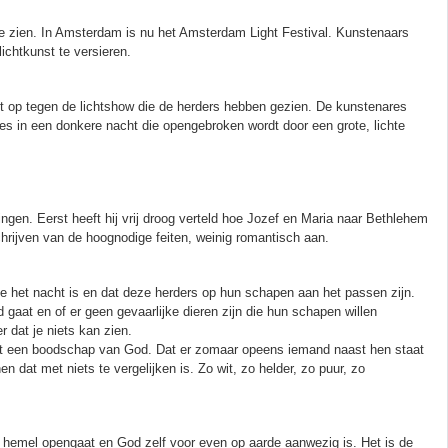
e zien. In Amsterdam is nu het Amsterdam Light Festival. Kunstenaars
chtkunst te versieren.
et op tegen de lichtshow die de herders hebben gezien. De kunstenares
jes in een donkere nacht die opengebroken wordt door een grote, lichte
ringen. Eerst heeft hij vrij droog verteld hoe Jozef en Maria naar Bethlehem
hrijven van de hoognodige feiten, weinig romantisch aan.
oe het nacht is en dat deze herders op hun schapen aan het passen zijn.
ed gaat en of er geen gevaarlijke dieren zijn die hun schapen willen
 dat je niets kan zien.
met een boodschap van God. Dat er zomaar opeens iemand naast hen staat
nen dat met niets te vergelijken is. Zo wit, zo helder, zo puur, zo
 de hemel opengaat en God zelf voor even op aarde aanwezig is. Het is de