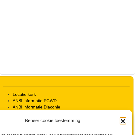
Locatie kerk
ANBI informatie PGWD
ANBI informatie Diaconie
Vrienden van de Grote Kerk
Info Kerkelijke gebouwen / koster
Beheer cookie toestemming
Redactiestatuut voor kerkblad en website
Beleid Veilige Kerk en gedragscode