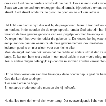
doxa van God die de herders omstraalt die nacht. Doxa is een Grieks woord 
Zoals we van iemand kunnen zeggen dat zij straalt, bijvoorbeeld omdat z
straalt. God straalt omdat hij zo groot, zo goed en zo vol van liefde is.
Het licht van God schijnt dus niet bij de pasgeboren Jezus. Daar hadden 
de herders. In de woorden die de engel spreekt, omdat God dáár zijn hart 
waarom de hele gewone geboorte van een jongetje voor hen belangrijk is. N
De engel heeft het over de redder die geboren is. De nieuwe koning waar z
eerlijk aan toe gaat en waarin zij als hele gewone herders ook meetellen.
iedereen goed is en niet alleen voor een kleine elite.
Maar de engel laat hen ook weten dat die redder er anders uitziet dan ze 
baby. Ze kunnen hem niet vinden in een mooi paleis in een mooie wieg, m
Jezus andere dingen belangrijk zijn dan we misschien zouden verwachten
Om te laten voelen en zien hoe belangrijk deze boodschap is gaat de hem
God danken door te zingen:
‘Eer aan God in de hoge,
En op aarde vrede voor alle mensen die hij liefheeft.’
Na dat lied trekt de hemel zich weer terug. Dat overweldigende licht kon 