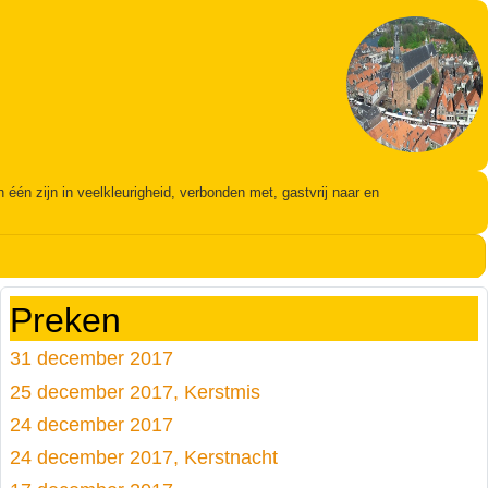
én zijn in veelkleurigheid, verbonden met, gastvrij naar en
Preken
31 december 2017
25 december 2017, Kerstmis
24 december 2017
24 december 2017, Kerstnacht