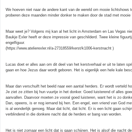
We hoeven niet naar de andere kant van de wereld om mooie lichtshows t
proberen deze maanden minder donker te maken door de stad met mooie li
Maar weet je? Volgens mij kan al het licht in Amsterdam en Las Vegas ni
Baukje Exler heeft er deze impressie van geschilderd. Twee kleine figuurt
engelfiguur.
(https://www.atelierexler.nl/a-27318559/kerst/k1006-kerstnacht )
Lucas doet er alles aan om dit deel van het kerstverhaal er uit te laten sp
gaan en hoe Jezus daar wordt geboren. Het is eigenlijk een hele kale besc
Maar dan verschuift het beeld naar een aantal herders. Er wordt verteld h
Je ziet ze zitten bij hun vuurtje in het donker. Goed luisterend of alles go
aanvallen. Daarvoor moeten ze vooral goed luisteren, want het is zo donker
Dan, opeens, is er nog iemand bij hen. Een engel, een vriend van God 
is al wonderlijk genoeg. Maar dat licht, dat licht. Er is een licht gaan schij
verblindend in die donkere nacht dat de herders er bang van worden.
Het is niet zomaar een licht dat is gaan schijnen. Het is alsof die nacht