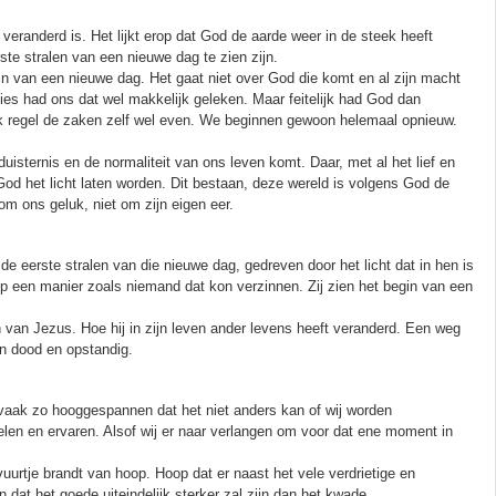
eranderd is. Het lijkt erop dat God de aarde weer in de steek heeft
ste stralen van een nieuwe dag te zien zijn.
gin van een nieuwe dag. Het gaat niet over God die komt en al zijn macht
ies had ons dat wel makkelijk geleken. Maar feitelijk had God dan
n ik regel de zaken zelf wel even. We beginnen gewoon helemaal opnieuw.
isternis en de normaliteit van ons leven komt. Daar, met al het lief en
 God het licht laten worden. Dit bestaan, deze wereld is volgens God de
 ons geluk, niet om zijn eigen eer.
e eerste stralen van die nieuwe dag, gedreven door het licht dat in hen is
p een manier zoals niemand dat kon verzinnen. Zij zien het begin van een
 van Jezus. Hoe hij in zijn leven ander levens heeft veranderd. Een weg
jn dood en opstandig.
 vaak zo hooggespannen dat het niet anders kan of wij worden
oelen en ervaren. Alsof wij er naar verlangen om voor dat ene moment in
vuurtje brandt van hoop. Hoop dat er naast het vele verdrietige en
dat het goede uiteindelijk sterker zal zijn dan het kwade.