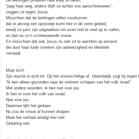
De leerlingen proberen haar kwijt te raken,
“jaag haar weg, anders blijft ze achter ons aanschreeuwen”,
zeggen ze tegen Jezus.
Misschien dat de leerlingen willen voorkomen
dat er alsnog een opstootje komt hier in dit verre gebied,
terwijl ze juist zijn uitgeweken om even niet te veel op te vallen,
en dan nu zo’n schreeuwende vrouw.
En misschien dat ook Jezus nu niet zit te wachten op iemand
die door haar luide smeken zijn aanwezigheid en identiteit
verraadt.
Maar toch.
Zijn reactie is echt kil. Op het onverschillige af. Uiteindelijk zegt hij tegen 
“Ik ben alleen gezonden naar de verloren schapen van het volk israel”.
Met andere woorden, ik ben niet voor jou.
Ik ben er voor het volk van israel.
Niet voor jou.
Daarmee lijkt het gedaan.
Nu zou de vrouw af kunnen druipen.
Maar het verhaal eindigt hier niet.
Gelukkig niet.