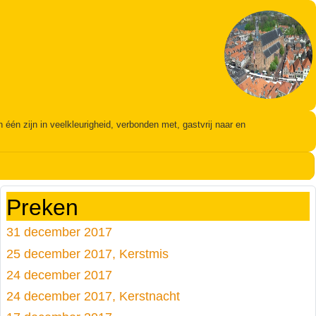
én zijn in veelkleurigheid, verbonden met, gastvrij naar en
Preken
31 december 2017
25 december 2017, Kerstmis
24 december 2017
24 december 2017, Kerstnacht