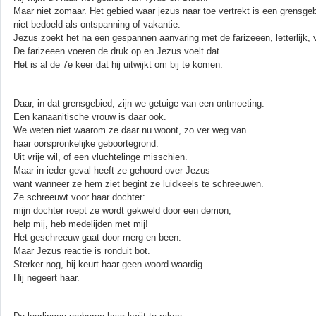
Maar niet zomaar. Het gebied waar jezus naar toe vertrekt is een grensgeb
niet bedoeld als ontspanning of vakantie.
Jezus zoekt het na een gespannen aanvaring met de farizeeen, letterlijk, 
De farizeeen voeren de druk op en Jezus voelt dat.
Het is al de 7e keer dat hij uitwijkt om bij te komen.
Daar, in dat grensgebied, zijn we getuige van een ontmoeting.
Een kanaanitische vrouw is daar ook.
We weten niet waarom ze daar nu woont, zo ver weg van
haar oorspronkelijke geboortegrond.
Uit vrije wil, of een vluchtelinge misschien.
Maar in ieder geval heeft ze gehoord over Jezus
want wanneer ze hem ziet begint ze luidkeels te schreeuwen.
Ze schreeuwt voor haar dochter:
mijn dochter roept ze wordt gekweld door een demon,
help mij, heb medelijden met mij!
Het geschreeuw gaat door merg en been.
Maar Jezus reactie is ronduit bot.
Sterker nog, hij keurt haar geen woord waardig.
Hij negeert haar.