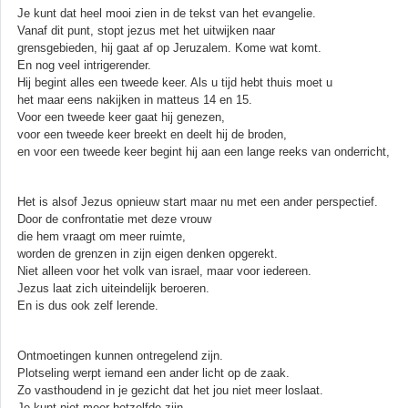
Je kunt dat heel mooi zien in de tekst van het evangelie.
Vanaf dit punt, stopt jezus met het uitwijken naar
grensgebieden, hij gaat af op Jeruzalem. Kome wat komt.
En nog veel intrigerender.
Hij begint alles een tweede keer. Als u tijd hebt thuis moet u
het maar eens nakijken in matteus 14 en 15.
Voor een tweede keer gaat hij genezen,
voor een tweede keer breekt en deelt hij de broden,
en voor een tweede keer begint hij aan een lange reeks van onderricht,
Het is alsof Jezus opnieuw start maar nu met een ander perspectief.
Door de confrontatie met deze vrouw
die hem vraagt om meer ruimte,
worden de grenzen in zijn eigen denken opgerekt.
Niet alleen voor het volk van israel, maar voor iedereen.
Jezus laat zich uiteindelijk beroeren.
En is dus ook zelf lerende.
Ontmoetingen kunnen ontregelend zijn.
Plotseling werpt iemand een ander licht op de zaak.
Zo vasthoudend in je gezicht dat het jou niet meer loslaat.
Je kunt niet meer hetzelfde zijn.