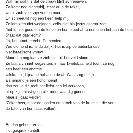
Wat mij raakt is dat de vrouw blijft schreeuwen.
Ze komt nog dichterbij, staat er in de tekst,
werpt zich voor zijn voeten neer.
En schreeuwt nog een keer: help mij.
Ze laat zich niet wegjagen, zelfs niet als jezus daarna zegt:
“het is niet goed om de kinderen hun brood af te nemenen het aan de hond
Staat dat daar echt?
Ja, het staat er echt. De honden.
Wie die hond is, is duidelijk. Het is zij, de buitenlandse,
niet israelische vrouw.
Maar dan nog laat ze zich niet uit het veld slaan.
Ze laat zich niet wegzetten, in haar kwetsbaarheid toont ze nog
een keer een enorme
wilskracht, bijna op het absurde af. Want zeg eerlijk,
als iemand je een hond noemt,
dan zou je die toch het liefst een lel verkopen,
of op zijn minst geen blik meer waardig gunnen.
Maar zij gaat verder:
“Zeker heer, maar de honden eten toch van de kruimels die van
de tafel van hun baas vallen”.
En dan gebeurt er iets.
Het gesprek kantelt.