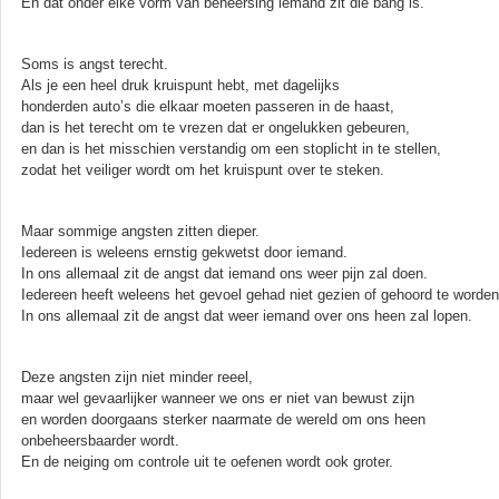
En dat onder elke vorm van beheersing iemand zit die bang is.
Soms is angst terecht.
Als je een heel druk kruispunt hebt, met dagelijks
honderden auto’s die elkaar moeten passeren in de haast,
dan is het terecht om te vrezen dat er ongelukken gebeuren,
en dan is het misschien verstandig om een stoplicht in te stellen,
zodat het veiliger wordt om het kruispunt over te steken.
Maar sommige angsten zitten dieper.
Iedereen is weleens ernstig gekwetst door iemand.
In ons allemaal zit de angst dat iemand ons weer pijn zal doen.
Iedereen heeft weleens het gevoel gehad niet gezien of gehoord te worden
In ons allemaal zit de angst dat weer iemand over ons heen zal lopen.
Deze angsten zijn niet minder reeel,
maar wel gevaarlijker wanneer we ons er niet van bewust zijn
en worden doorgaans sterker naarmate de wereld om ons heen
onbeheersbaarder wordt.
En de neiging om controle uit te oefenen wordt ook groter.