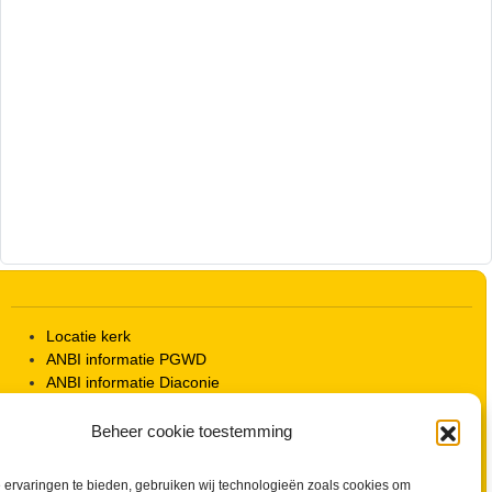
Locatie kerk
ANBI informatie PGWD
ANBI informatie Diaconie
Vrienden van de Grote Kerk
Info Kerkelijke gebouwen / koster
Beheer cookie toestemming
Redactiestatuut voor kerkblad en website
Beleid Veilige Kerk en gedragscode
ervaringen te bieden, gebruiken wij technologieën zoals cookies om