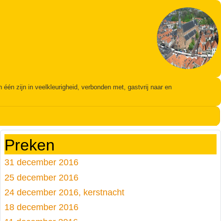
én zijn in veelkleurigheid, verbonden met, gastvrij naar en
Preken
31 december 2016
25 december 2016
24 december 2016, kerstnacht
18 december 2016