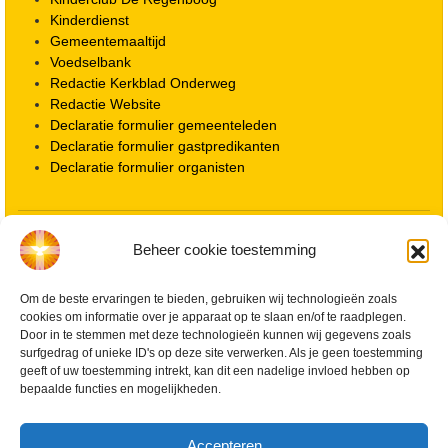
Kinderdienst
Gemeentemaaltijd
Voedselbank
Redactie Kerkblad Onderweg
Redactie Website
Declaratie formulier gemeenteleden
Declaratie formulier gastpredikanten
Declaratie formulier organisten
Locatie kerk
Beheer cookie toestemming
ANBI informatie PGWD
ANBI informatie Diaconie
Om de beste ervaringen te bieden, gebruiken wij technologieën zoals
Vrienden van de Grote Kerk
cookies om informatie over je apparaat op te slaan en/of te raadplegen.
Info Kerkelijke gebouwen / koster
Door in te stemmen met deze technologieën kunnen wij gegevens zoals
Redactiestatuut voor kerkblad en website
surfgedrag of unieke ID's op deze site verwerken. Als je geen toestemming
Beleid Veilige Kerk en gedragscode
geeft of uw toestemming intrekt, kan dit een nadelige invloed hebben op
Privacy
bepaalde functies en mogelijkheden.
Streaming Protocol
Cookiebeleid (EU)
Accepteren
Zoeken