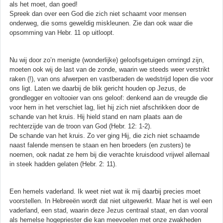
als het moet, dan goed!
Spreek dan over een God die zich niet schaamt voor mensen
onderweg, die soms geweldig miskleunen. Zie dan ook waar die
opsomming van Hebr. 11 op uitloopt.
Nu wij door zo’n menigte (wonderlijke) geloofsgetuigen omringd zijn,
moeten ook wij de last van de zonde, waarin we steeds weer verstrikt
raken (!), van ons afwerpen en vastberaden de wedstrijd lopen die voor
ons ligt. Laten we daarbij de blik gericht houden op Jezus, de
grondlegger en voltooier van ons geloof: denkend aan de vreugde die
voor hem in het verschiet lag, liet hij zich niet afschrikken door de
schande van het kruis. Hij hield stand en nam plaats aan de
rechterzijde van de troon van God (Hebr. 12: 1-2).
De schande van het kruis. Zo ver ging Hij, die zich niet schaamde
naast falende mensen te staan en hen broeders (en zusters) te
noemen, ook nadat ze hem bij die verachte kruisdood vrijwel allemaal
in steek hadden gelaten (Hebr. 2: 11).
Een hemels vaderland. Ik weet niet wat ik mij daarbij precies moet
voorstellen. In Hebreeën wordt dat niet uitgewerkt. Maar het is wel een
vaderland, een stad, waarin deze Jezus centraal staat, en dan vooral
als hemelse hogepriester die kan meevoelen met onze zwakheden