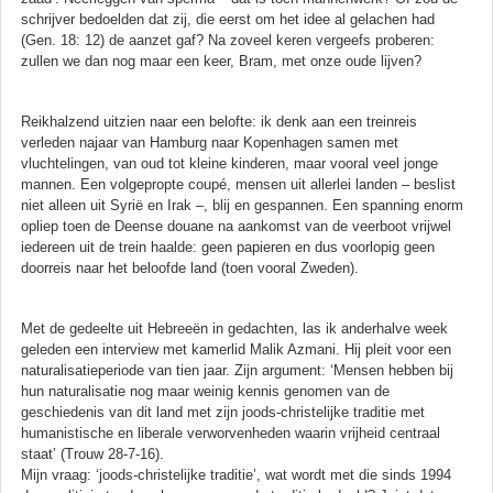
schrijver bedoelden dat zij, die eerst om het idee al gelachen had
(Gen. 18: 12) de aanzet gaf? Na zoveel keren vergeefs proberen:
zullen we dan nog maar een keer, Bram, met onze oude lijven?
Reikhalzend uitzien naar een belofte: ik denk aan een treinreis
verleden najaar van Hamburg naar Kopenhagen samen met
vluchtelingen, van oud tot kleine kinderen, maar vooral veel jonge
mannen. Een volgepropte coupé, mensen uit allerlei landen – beslist
niet alleen uit Syrië en Irak –, blij en gespannen. Een spanning enorm
opliep toen de Deense douane na aankomst van de veerboot vrijwel
iedereen uit de trein haalde: geen papieren en dus voorlopig geen
doorreis naar het beloofde land (toen vooral Zweden).
Met de gedeelte uit Hebreeën in gedachten, las ik anderhalve week
geleden een interview met kamerlid Malik Azmani. Hij pleit voor een
naturalisatieperiode van tien jaar. Zijn argument: ‘Mensen hebben bij
hun naturalisatie nog maar weinig kennis genomen van de
geschiedenis van dit land met zijn joods-christelijke traditie met
humanistische en liberale verworvenheden waarin vrijheid centraal
staat’ (Trouw 28-7-16).
Mijn vraag: ‘joods-christelijke traditie’, wat wordt met die sinds 1994