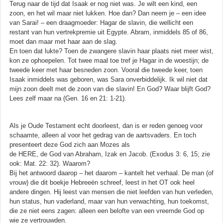
Terug naar de tijd dat Isaak er nog niet was. Je wilt een kind, een
zoon, en het wil maar niet lukken. Hoe dan? Dan neem je – een idee
van Sarai! – een draagmoeder: Hagar de slavin, die wellicht een
restant van hun vertrekpremie uit Egypte. Abram, inmiddels 85 of 86,
moet dan maar met haar aan de slag.
En toen dat lukte? Toen de zwangere slavin haar plaats niet meer wist,
kon ze ophoepelen. Tot twee maal toe tref je Hagar in de woestijn; de
tweede keer met haar besneden zoon. Vooral die tweede keer, toen
Isaak inmiddels was geboren, was Sara onverbiddelijk. Ik wil niet dat
mijn zoon deelt met de zoon van die slavin! En God? Waar blijft God?
Lees zelf maar na (Gen. 16 en 21: 1-21).
Als je Oude Testament echt doorleest, dan is er reden genoeg voor
schaamte, alleen al voor het gedrag van de aartsvaders. En toch
presenteert deze God zich aan Mozes als
de HERE, de God van Abraham, Izak en Jacob. (Exodus 3: 6, 15; zie
ook: Mat. 22: 32). Waarom?
Bij het antwoord daarop – het daarom – kantelt het verhaal. De man (of
vrouw) die dit boekje Hebreeën schreef, leest in het OT ook heel
andere dingen. Hij leest van mensen die niet leefden van hun verleden,
hun status, hun vaderland, maar van hun verwachting, hun toekomst,
die ze niet eens zagen: alleen een belofte van een vreemde God op
wie ze vertrouwden.