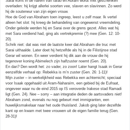
Sarai komt in de harem van farao en Abram wordt met geschenken
overladen: hij krijgt allerlei soorten vee, slaven en slavinnen. Zo werd
hij de souteneur van zijn eigen vrouw.
Hoe de God van Abraham toen ingreep, leest u zelf maar. Ik vertel
alleen het slot: hij kreeg de behandeling van ongewenst vreemdeling.
Onder geleide werden hij en Sarai over de grens gezet. Alles wat hij
met Sara verdiend had, ging als vertrekpremie (?) mee (Gen. 12: 10-
20).
Schrik niet: dat was niet de laatste keer dat Abraham die truc met
Sarai uithaalde. Later doet hij hetzelfde als hij in de Filistijnse stad
Gerar wil wonen. En weer verdient hij dik aan de vrouw die hij
tegenover koning Abimelech zijn halfzuster noemt (Gen. 20).
En dan? Den wordt het: zo vader, zo zoon! Later hangt Isaak in Gerar
eenzelfde verhaal op: Rebekka is m’n zuster (Gen. 26: 1-11)!
Mijn zuster – in werkelijkheid was Rebekka een achternicht; speciaal
voor Isaak opgehaald uit Aram-Naharaïm, een gebied bij de Eufraat,
ongeveer waar nu de eind 2015 op IS veroverde Irakese stad Ramadi
ligt (Gen. 24). Nee – sorry – aan integratie deden de aartsvaders niet!
Abraham zond, evenals nu nog gebeurt met immigranten, een
huwelijksmakelaar naar het oude thuisland. Jakob ging later dezelfde
kant op en kwam met twee vrouwen uit de eigen familie terug (Gen.
28-31)!