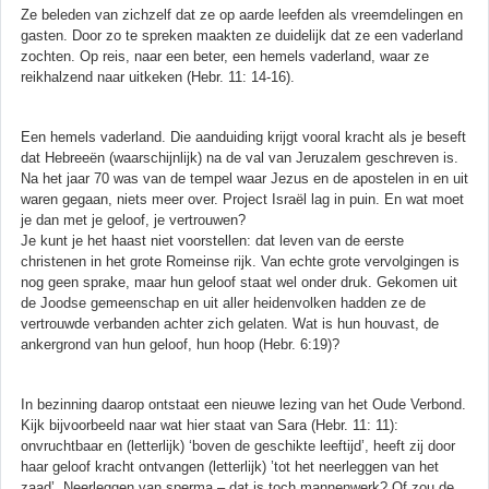
Ze beleden van zichzelf dat ze op aarde leefden als vreemdelingen en
gasten. Door zo te spreken maakten ze duidelijk dat ze een vaderland
zochten. Op reis, naar een beter, een hemels vaderland, waar ze
reikhalzend naar uitkeken (Hebr. 11: 14-16).
Een hemels vaderland. Die aanduiding krijgt vooral kracht als je beseft
dat Hebreeën (waarschijnlijk) na de val van Jeruzalem geschreven is.
Na het jaar 70 was van de tempel waar Jezus en de apostelen in en uit
waren gegaan, niets meer over. Project Israël lag in puin. En wat moet
je dan met je geloof, je vertrouwen?
Je kunt je het haast niet voorstellen: dat leven van de eerste
christenen in het grote Romeinse rijk. Van echte grote vervolgingen is
nog geen sprake, maar hun geloof staat wel onder druk. Gekomen uit
de Joodse gemeenschap en uit aller heidenvolken hadden ze de
vertrouwde verbanden achter zich gelaten. Wat is hun houvast, de
ankergrond van hun geloof, hun hoop (Hebr. 6:19)?
In bezinning daarop ontstaat een nieuwe lezing van het Oude Verbond.
Kijk bijvoorbeeld naar wat hier staat van Sara (Hebr. 11: 11):
onvruchtbaar en (letterlijk) ‘boven de geschikte leeftijd’, heeft zij door
haar geloof kracht ontvangen (letterlijk) ’tot het neerleggen van het
zaad’. Neerleggen van sperma – dat is toch mannenwerk? Of zou de