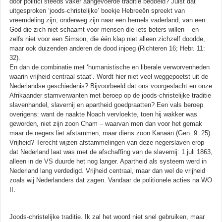
door politici steeds vaker aangevoerde traditie bedoeld? Juist dat
uitgesproken ‘joods-christelijke’ boekje Hebreeën spreekt van
vreemdeling zijn, onderweg zijn naar een hemels vaderland, van een
God die zich niet schaamt voor mensen die iets beters willen – en
zelfs niet voor een Simson, die één klap niet alleen zichzelf doodde,
maar ook duizenden anderen de dood injoeg (Richteren 16; Hebr. 11:
32).
En dan de combinatie met ‘humanistische en liberale verworvenheden
waarin vrijheid centraal staat’. Wordt hier niet veel weggepoetst uit de
Nederlandse geschiedenis? Bijvoorbeeld dat ons voorgeslacht en onze
Afrikaander stamverwanten met beroep op de joods-christelijke traditie
slavenhandel, slavernij en apartheid goedpraatten? Een vals beroep
overigens: want de naakte Noach vervloekte, toen hij wakker was
geworden, niet zijn zoon Cham – waarvan men dan voor het gemak
maar de negers liet afstammen, maar diens zoon Kanaän (Gen. 9: 25).
Vrijheid? Terecht wijzen afstammelingen van deze negerslaven erop
dat Nederland laat was met de afschaffing van de slavernij: 1 juli 1863,
alleen in de VS duurde het nog langer. Apartheid als systeem werd in
Nederland lang verdedigd. Vrijheid centraal, maar dan wel de vrijheid
zoals wij Nederlanders dat zagen. Vandaar de politionele acties na WO
II.
Joods-christelijke traditie. Ik zal het woord niet snel gebruiken, maar