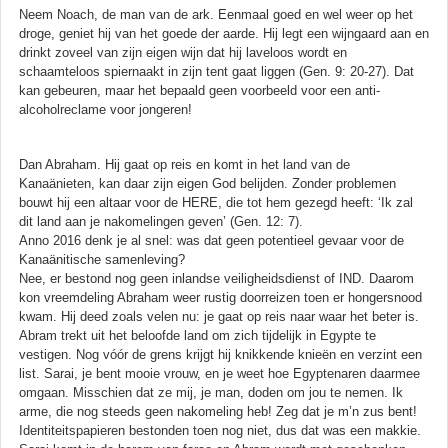
Neem Noach, de man van de ark. Eenmaal goed en wel weer op het
droge, geniet hij van het goede der aarde. Hij legt een wijngaard aan en
drinkt zoveel van zijn eigen wijn dat hij laveloos wordt en
schaamteloos spiernaakt in zijn tent gaat liggen (Gen. 9: 20-27). Dat
kan gebeuren, maar het bepaald geen voorbeeld voor een anti-
alcoholreclame voor jongeren!
Dan Abraham. Hij gaat op reis en komt in het land van de
Kanaänieten, kan daar zijn eigen God belijden. Zonder problemen
bouwt hij een altaar voor de HERE, die tot hem gezegd heeft: ‘Ik zal
dit land aan je nakomelingen geven’ (Gen. 12: 7).
Anno 2016 denk je al snel: was dat geen potentieel gevaar voor de
Kanaänitische samenleving?
Nee, er bestond nog geen inlandse veiligheidsdienst of IND. Daarom
kon vreemdeling Abraham weer rustig doorreizen toen er hongersnood
kwam. Hij deed zoals velen nu: je gaat op reis naar waar het beter is.
Abram trekt uit het beloofde land om zich tijdelijk in Egypte te
vestigen. Nog vóór de grens krijgt hij knikkende knieën en verzint een
list. Sarai, je bent mooie vrouw, en je weet hoe Egyptenaren daarmee
omgaan. Misschien dat ze mij, je man, doden om jou te nemen. Ik
arme, die nog steeds geen nakomeling heb! Zeg dat je m’n zus bent!
Identiteitspapieren bestonden toen nog niet, dus dat was een makkie.