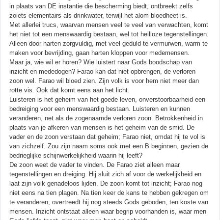
in plaats van DE instantie die bescherming biedt, ontbreekt zelfs
zoiets elementairs als drinkwater, terwijl het alom bloedheet is.
Met allerlei trucs, waarvan mensen veel te veel van verwachten, komt
het niet tot een menswaardig bestaan, wel tot heilloze tegenstellingen.
Alleen door harten zorgvuldig, met veel geduld te vermurwen, warm te
maken voor bevrijding, gaan harten kloppen voor medemensen.
Maar ja, wie wil er horen? Wie luistert naar Gods boodschap van
inzicht en mededogen? Farao kan dat niet opbrengen, de verloren
zoon wel. Farao wil bloed zien. Zijn volk is voor hem niet meer dan
rotte vis. Ook dat komt eens aan het licht.
Luisteren is het geheim van het goede leven, onverstoorbaarheid een
bedreiging voor een menswaardig bestaan. Luisteren en kunnen
veranderen, net als de zogenaamde verloren zoon. Betrokkenheid in
plaats van je afkeren van mensen is het geheim van de smid. De
vader en de zoon verstaan dat geheim; Farao niet, omdat hij te vol is
van zichzelf. Zou zijn naam soms ook met een B beginnen, gezien de
bedrieglijke schijnwerkelijkheid waarin hij leeft?
De zoon weet de vader te vinden. De Farao ziet alleen maar
tegenstellingen en dreiging. Hij sluit zich af voor de werkelijkheid en
laat zijn volk genadeloos lijden. De zoon komt tot inzicht; Farao nog
niet eens na tien plagen. Na tien keer de kans te hebben gekregen om
te veranderen, overtreedt hij nog steeds Gods geboden, ten koste van
mensen. Inzicht ontstaat alleen waar begrip voorhanden is, waar men