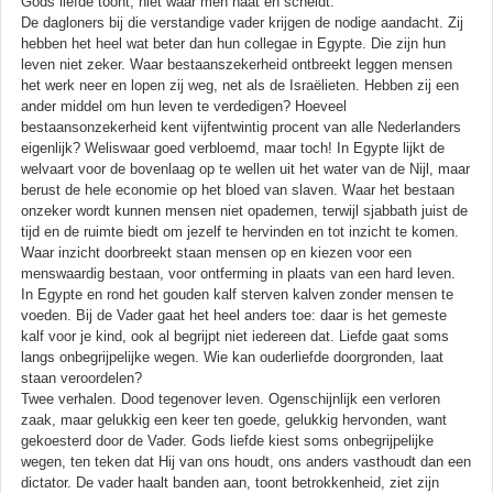
Gods liefde toont, niet waar men haat en scheldt.
De dagloners bij die verstandige vader krijgen de nodige aandacht. Zij
hebben het heel wat beter dan hun collegae in Egypte. Die zijn hun
leven niet zeker. Waar bestaanszekerheid ontbreekt leggen mensen
het werk neer en lopen zij weg, net als de Israëlieten. Hebben zij een
ander middel om hun leven te verdedigen? Hoeveel
bestaansonzekerheid kent vijfentwintig procent van alle Nederlanders
eigenlijk? Weliswaar goed verbloemd, maar toch! In Egypte lijkt de
welvaart voor de bovenlaag op te wellen uit het water van de Nijl, maar
berust de hele economie op het bloed van slaven. Waar het bestaan
onzeker wordt kunnen mensen niet opademen, terwijl sjabbath juist de
tijd en de ruimte biedt om jezelf te hervinden en tot inzicht te komen.
Waar inzicht doorbreekt staan mensen op en kiezen voor een
menswaardig bestaan, voor ontferming in plaats van een hard leven.
In Egypte en rond het gouden kalf sterven kalven zonder mensen te
voeden. Bij de Vader gaat het heel anders toe: daar is het gemeste
kalf voor je kind, ook al begrijpt niet iedereen dat. Liefde gaat soms
langs onbegrijpelijke wegen. Wie kan ouderliefde doorgronden, laat
staan veroordelen?
Twee verhalen. Dood tegenover leven. Ogenschijnlijk een verloren
zaak, maar gelukkig een keer ten goede, gelukkig hervonden, want
gekoesterd door de Vader. Gods liefde kiest soms onbegrijpelijke
wegen, ten teken dat Hij van ons houdt, ons anders vasthoudt dan een
dictator. De vader haalt banden aan, toont betrokkenheid, ziet zijn