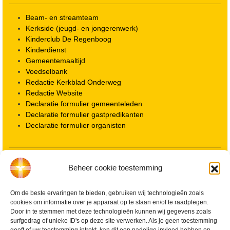
Beam- en streamteam
Kerkside (jeugd- en jongerenwerk)
Kinderclub De Regenboog
Kinderdienst
Gemeentemaaltijd
Voedselbank
Redactie Kerkblad Onderweg
Redactie Website
Declaratie formulier gemeenteleden
Declaratie formulier gastpredikanten
Declaratie formulier organisten
Locatie kerk
Beheer cookie toestemming
ANBI informatie PGWD
ANBI informatie Diaconie
Om de beste ervaringen te bieden, gebruiken wij technologieën zoals
Vrienden van de Grote Kerk
cookies om informatie over je apparaat op te slaan en/of te raadplegen.
Info Kerkelijke gebouwen / koster
Door in te stemmen met deze technologieën kunnen wij gegevens zoals
Redactiestatuut voor kerkblad en website
surfgedrag of unieke ID's op deze site verwerken. Als je geen toestemming
Beleid Veilige Kerk en gedragscode