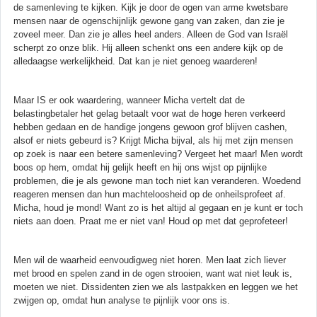
de samenleving te kijken. Kijk je door de ogen van arme kwetsbare
mensen naar de ogenschijnlijk gewone gang van zaken, dan zie je
zoveel meer. Dan zie je alles heel anders. Alleen de God van Israël
scherpt zo onze blik. Hij alleen schenkt ons een andere kijk op de
alledaagse werkelijkheid. Dat kan je niet genoeg waarderen!
Maar IS er ook waardering, wanneer Micha vertelt dat de
belastingbetaler het gelag betaalt voor wat de hoge heren verkeerd
hebben gedaan en de handige jongens gewoon grof blijven cashen,
alsof er niets gebeurd is? Krijgt Micha bijval, als hij met zijn mensen
op zoek is naar een betere samenleving? Vergeet het maar! Men wordt
boos op hem, omdat hij gelijk heeft en hij ons wijst op pijnlijke
problemen, die je als gewone man toch niet kan veranderen. Woedend
reageren mensen dan hun machteloosheid op de onheilsprofeet af.
Micha, houd je mond! Want zo is het altijd al gegaan en je kunt er toch
niets aan doen. Praat me er niet van! Houd op met dat geprofeteer!
Men wil de waarheid eenvoudigweg niet horen. Men laat zich liever
met brood en spelen zand in de ogen strooien, want wat niet leuk is,
moeten we niet. Dissidenten zien we als lastpakken en leggen we het
zwijgen op, omdat hun analyse te pijnlijk voor ons is.