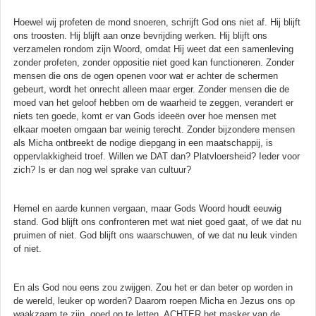
Hoewel wij profeten de mond snoeren, schrijft God ons niet af. Hij blijft
ons troosten. Hij blijft aan onze bevrijding werken. Hij blijft ons
verzamelen rondom zijn Woord, omdat Hij weet dat een samenleving
zonder profeten, zonder oppositie niet goed kan functioneren. Zonder
mensen die ons de ogen openen voor wat er achter de schermen
gebeurt, wordt het onrecht alleen maar erger. Zonder mensen die de
moed van het geloof hebben om de waarheid te zeggen, verandert er
niets ten goede, komt er van Gods ideeën over hoe mensen met
elkaar moeten omgaan bar weinig terecht. Zonder bijzondere mensen
als Micha ontbreekt de nodige diepgang in een maatschappij, is
oppervlakkigheid troef. Willen we DAT dan? Platvloersheid? Ieder voor
zich? Is er dan nog wel sprake van cultuur?
Hemel en aarde kunnen vergaan, maar Gods Woord houdt eeuwig
stand. God blijft ons confronteren met wat niet goed gaat, of we dat nu
pruimen of niet. God blijft ons waarschuwen, of we dat nu leuk vinden
of niet.
En als God nou eens zou zwijgen. Zou het er dan beter op worden in
de wereld, leuker op worden? Daarom roepen Micha en Jezus ons op
waakzaam te zijn, goed op te letten, ACHTER het masker van de