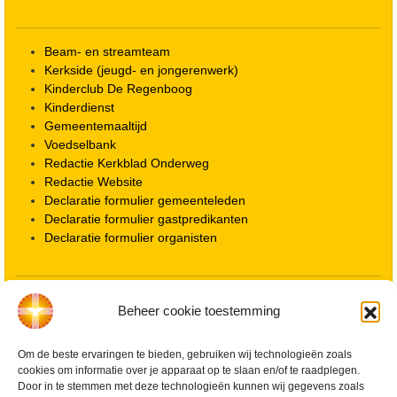
Beam- en streamteam
Kerkside (jeugd- en jongerenwerk)
Kinderclub De Regenboog
Kinderdienst
Gemeentemaaltijd
Voedselbank
Redactie Kerkblad Onderweg
Redactie Website
Declaratie formulier gemeenteleden
Declaratie formulier gastpredikanten
Declaratie formulier organisten
Locatie kerk
Beheer cookie toestemming
ANBI informatie PGWD
ANBI informatie Diaconie
Om de beste ervaringen te bieden, gebruiken wij technologieën zoals
Vrienden van de Grote Kerk
cookies om informatie over je apparaat op te slaan en/of te raadplegen.
Info Kerkelijke gebouwen / koster
Door in te stemmen met deze technologieën kunnen wij gegevens zoals
Redactiestatuut voor kerkblad en website