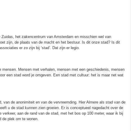
De Zuidas, het zakencentrum van Amsterdam en misschien wel van
moet zijn, de plaats van de macht en het bestuur. Is dit onze stad? Is dit
ciaties er zo zijn bij ‘stad’. Dat zijn er legio.
jn de mensen. Mensen met verhalen, mensen met een geschiedenis, mensen
Door een stad word je omgeven. Een stad met cultuur: het is maar net wat
id, van de anonimiteit en van de vervreemding. Hier Almere als stad van de
 heeft u de stad kunnen zien groeien. Er is conceptueel nagedacht over de
ie verkeer, aan de rand van de stad, met het bos op 100 meter, waar ik bij
d de plek om te wonen.