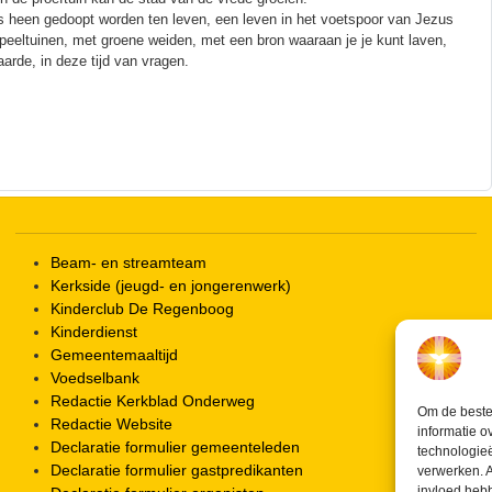
s heen gedoopt worden ten leven, een leven in het voetspoor van Jezus
eeltuinen, met groene weiden, met een bron waaraan je je kunt laven,
arde, in deze tijd van vragen.
Beam- en streamteam
Kerkside (jeugd- en jongerenwerk)
Kinderclub De Regenboog
Kinderdienst
Gemeentemaaltijd
Voedselbank
Redactie Kerkblad Onderweg
Om de beste 
Redactie Website
informatie o
Declaratie formulier gemeenteleden
technologieë
Declaratie formulier gastpredikanten
verwerken. A
invloed heb