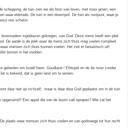
de schepping, de tuin zien we als bron van leven, met mooi groen, een
n waar eldorado. De tuin in een bloempot. De tuin als rustpunt, waar je
esis ons schetst.
de levensadem ingeblazen gekregen, van God. Deze mens heeft een plek
God. De aarde is de plek waar de mens zich thuis mag voelen compleet
in waar mensen zich thuis kunnen voelen. Het ziet er fantastisch uit!
! Met bomen in het midden.
te gebieden om Israël heen. Goudland / Ethiopië en de 4e rivier zonder
 Dat is bekend, dat is geen land om te wonen.
ont daar niet op zichzelf, maar is daar door God geplaatst om in de tuin
n opgeruimd? Een appel die van de boom valt oprapen? Wie zal het
e. De plaats waar mensen zich thuis voelen en van godswege tot hun recht