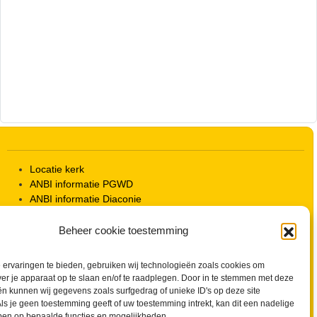
Locatie kerk
ANBI informatie PGWD
ANBI informatie Diaconie
Vrienden van de Grote Kerk
Info Kerkelijke gebouwen / koster
Beheer cookie toestemming
Redactiestatuut voor kerkblad en website
Beleid Veilige Kerk en gedragscode
ervaringen te bieden, gebruiken wij technologieën zoals cookies om
Privacy
ver je apparaat op te slaan en/of te raadplegen. Door in te stemmen met deze
Streaming Protocol
n kunnen wij gegevens zoals surfgedrag of unieke ID's op deze site
Cookiebeleid (EU)
ls je geen toestemming geeft of uw toestemming intrekt, kan dit een nadelige
ben op bepaalde functies en mogelijkheden.