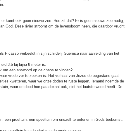
in.
en er komt ook geen nieuwe zee. Hoe zit dat? Er is geen nieuwe zee nodig,
n van God. Deze rivier stroomt om de levensboom heen, die daardoor vrucht
ls Picasso verbeeldt in zijn schilderij Guernica naar aanleiding van het
eid 3,5 bij bijna 8 meter is.
k om een antwoord op de chaos te vinden?
waar vrede ver te zoeken is. Het verhaal van Jezus de opgestane gaat
ogeltjes kwetteren, waar we onze doden te ruste leggen. Iemand noemde de
uin, waar de dood hoe paradoxaal ook, niet het laatste woord heeft. De
n, een proeftuin, een speeltuin om onszelf te oefenen in Gods toekomst.
In de proeftuin kan de stad van de vrede groeien.