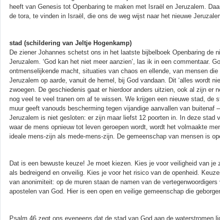
heeft van Genesis tot Openbaring te maken met Israël en Jeruzalem. Daar
de tora, te vinden in Israël, die ons de weg wijst naar het nieuwe Jeruzale
stad (schildering van Jeltje Hogenkamp)
De ziener Johannes schetst ons in het laatste bijbelboek Openbaring de 
Jeruzalem. ‘God kan het niet meer aanzien’, las ik in een commentaar. G
ontmenselijkende macht, situaties van chaos en ellende, van mensen die 
Jeruzalem op aarde, vanuit de hemel, bij God vandaan. Dit ‘alles wordt nie
zwoegen. De geschiedenis gaat er hierdoor anders uitzien, ook al zijn er n
nog veel te veel tranen om af te wissen. We krijgen een nieuwe stad, de s
muur geeft vanouds bescherming tegen vijandige aanvallen van buitenaf – 
Jeruzalem is niet gesloten: er zijn maar liefst 12 poorten in. In deze stad
waar de mens opnieuw tot leven geroepen wordt, wordt het volmaakte mens-
ideale mens-zijn als mede-mens-zijn. De gemeenschap van mensen is op
Dat is een bewuste keuze! Je moet kiezen. Kies je voor veiligheid van je zel
als bedreigend en onveilig. Kies je voor het risico van de openheid. Keuz
van anonimiteit: op de muren staan de namen van de vertegenwoordigers
apostelen van God. Hier is een open en veilige gemeenschap die geborgen
Psalm 46 zegt ons eveneens dat de stad van God aan de waterstromen ligt.