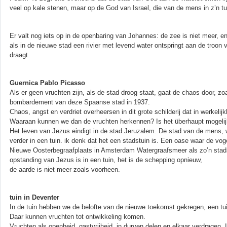
veel op kale stenen, maar op de God van Israel, die van de mens in z’n tu
Er valt nog iets op in de openbaring van Johannes: de zee is niet meer, 
als in de nieuwe stad een rivier met levend water ontspringt aan de troo
draagt.
Guernica Pablo Picasso
Als er geen vruchten zijn, als de stad droog staat, gaat de chaos door, zoa
bombardement van deze Spaanse stad in 1937.
Chaos, angst en verdriet overheersen in dit grote schilderij dat in werkelijkh
Waaraan kunnen we dan de vruchten herkennen? Is het überhaupt mogelij
Het leven van Jezus eindigt in de stad Jeruzalem. De stad van de mens, 
verder in een tuin. ik denk dat het een stadstuin is. Een oase waar de v
Nieuwe Oosterbegraafplaats in Amsterdam Watergraafsmeer als zo’n stadst
opstanding van Jezus is in een tuin, het is de schepping opnieuw,
de aarde is niet meer zoals voorheen.
tuin in Deventer
In de tuin hebben we de belofte van de nieuwe toekomst gekregen, een tui
Daar kunnen vruchten tot ontwikkeling komen.
Vruchten als openheid, gastvrijheid, in durven delen en elkaar verdragen. 