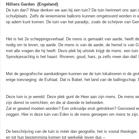
Hilliers Garden (Engeland)
De tuin dan? Waar denken we aan bij een tuin? De tuin herinnert ons aan 
schuilplaats. Zelfs de ieniemienie balkons kunnen omgetoverd worden in ee
op adem kunt komen. De tuin van het paradijs, zoals de schrijver van Gen
Het is het 2e scheppingsverhaal. De mens is gemaakt van aarde, heeft 
nodig om te leven, op aarde. De mens is van de aarde, de hemel is van 
met alle vragen die hij heeft. Deze plek bij uitstek krijgt de mens: een tu
Sprookjesachtig is het haast. Rivieren, goud, hars, ja zelfs meer dan dat
Met de geografische aanduidingen kunnen we de tuin lokaliseren in de gro
enige toevoeging: de Eufraat. Dat is Babel, het land van de ballingschap.
Deze tuin is je wereld. Deze plek gunt de Heer aan zijn mens. De mens wo
zijn dienst te verrichten, en die al doende te behoeden.
Zal er gewied moeten worden? Een onkruidje eruit getrokken? Gesnoeid e
zeggen. Hier in deze tuin van Eden is de mens geroepen om mens te zijn.
De beschrijving van de tuin is méér dan geografie, het is vooral theologi
en tot hun bestemming komen tot werkelijk leven dus –