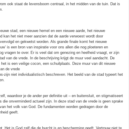
om ook staat de levensboom centraal, in het midden van de tuin. Dat is
m.
nieuwe stad, een nieuwe hemel en een nieuwe aarde, het nieuwe
od kan het niet meer aanzien dat de aarde verwoest wordt door
vervolgd en gekwetst worden. Als grande finale komt het nieuwe
uw’ is een bron van inspiratie voor ons allen die nog ploeteren en
og vragen te over. Er is veel dat om genezing en heelheid vraagt, er zijn
tad van de vrede. In de beschrijving krijgt de muur veel aandacht. De
het is een veilige cocon, een schuilplaats. Deze muur van dit nieuwe
 van de vrede
zijn niet individualistisch beschreven. Het beeld van de stad typeert het
en.
f, waardoor je de ander per definitie uit – en buitensluit, en stigmatiseert
es die onverminderd actueel zijn. In deze stad van de vrede is geen sprake
 van het volk van God. De fundamenten worden gedragen door de
heid geeft.
 Het is God zelf die de burcht is en bescherming geeft. Vertrouw niet te