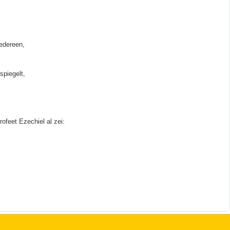
edereen,
spiegelt,
ofeet Ezechiel al zei: