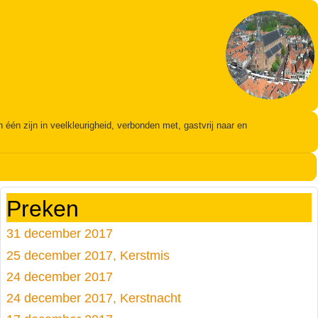
én zijn in veelkleurigheid, verbonden met, gastvrij naar en
Preken
31 december 2017
25 december 2017, Kerstmis
24 december 2017
24 december 2017, Kerstnacht