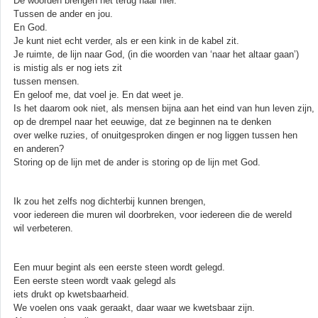
De woorden brengen het terug naar hier.
Tussen de ander en jou.
En God.
Je kunt niet echt verder, als er een kink in de kabel zit.
Je ruimte, de lijn naar God, (in die woorden van ‘naar het altaar gaan’)
is mistig als er nog iets zit
tussen mensen.
En geloof me, dat voel je. En dat weet je.
Is het daarom ook niet, als mensen bijna aan het eind van hun leven zijn,
op de drempel naar het eeuwige, dat ze beginnen na te denken
over welke ruzies, of onuitgesproken dingen er nog liggen tussen hen
en anderen?
Storing op de lijn met de ander is storing op de lijn met God.
Ik zou het zelfs nog dichterbij kunnen brengen,
voor iedereen die muren wil doorbreken, voor iedereen die de wereld
wil verbeteren.
Een muur begint als een eerste steen wordt gelegd.
Een eerste steen wordt vaak gelegd als
iets drukt op kwetsbaarheid.
We voelen ons vaak geraakt, daar waar we kwetsbaar zijn.