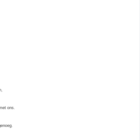
n,
met ons.
genoeg.