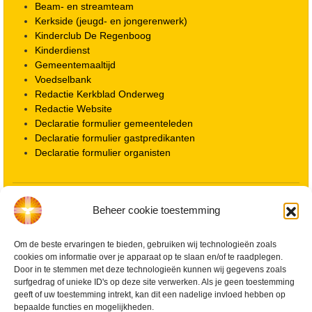
Beam- en streamteam
Kerkside (jeugd- en jongerenwerk)
Kinderclub De Regenboog
Kinderdienst
Gemeentemaaltijd
Voedselbank
Redactie Kerkblad Onderweg
Redactie Website
Declaratie formulier gemeenteleden
Declaratie formulier gastpredikanten
Declaratie formulier organisten
Locatie kerk
Beheer cookie toestemming
ANBI informatie PGWD
ANBI informatie Diaconie
Om de beste ervaringen te bieden, gebruiken wij technologieën zoals
Vrienden van de Grote Kerk
cookies om informatie over je apparaat op te slaan en/of te raadplegen.
Info Kerkelijke gebouwen / koster
Door in te stemmen met deze technologieën kunnen wij gegevens zoals
Redactiestatuut voor kerkblad en website
surfgedrag of unieke ID's op deze site verwerken. Als je geen toestemming
Beleid Veilige Kerk en gedragscode
geeft of uw toestemming intrekt, kan dit een nadelige invloed hebben op
Privacy
bepaalde functies en mogelijkheden.