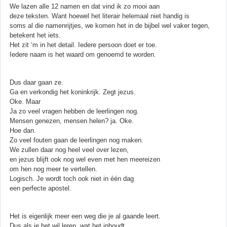
We lazen alle 12 namen en dat vind ik zo mooi aan
deze teksten. Want hoewel het literair helemaal niet handig is
soms al die namenrijtjes, we komen het in de bijbel wel vaker tegen,
betekent het iets.
Het zit ‘m in het detail. Iedere persoon doet er toe.
Iedere naam is het waard om genoemd te worden.
Dus daar gaan ze.
Ga en verkondig het koninkrijk. Zegt jezus.
Oke. Maar
Ja zo veel vragen hebben de leerlingen nog.
Mensen genezen, mensen helen? ja. Oke.
Hoe dan.
Zo veel fouten gaan de leerlingen nog maken.
We zullen daar nog heel veel over lezen,
en jezus blijft ook nog wel even met hen meereizen
om hen nog meer te vertellen.
Logisch. Je wordt toch ook niet in één dag
een perfecte apostel.
Het is eigenlijk meer een weg die je al gaande leert.
Dus als je het wil leren, wat het inhoudt,