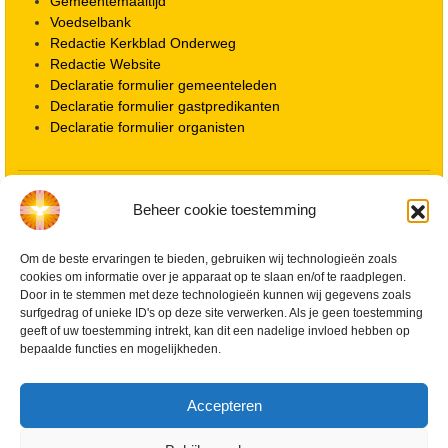
Gemeentemaaltijd
Voedselbank
Redactie Kerkblad Onderweg
Redactie Website
Declaratie formulier gemeenteleden
Declaratie formulier gastpredikanten
Declaratie formulier organisten
Locatie kerk
Beheer cookie toestemming
ANBI informatie PGWD
ANBI informatie Diaconie
Om de beste ervaringen te bieden, gebruiken wij technologieën zoals
Vrienden van de Grote Kerk
cookies om informatie over je apparaat op te slaan en/of te raadplegen.
Info Kerkelijke gebouwen / koster
Door in te stemmen met deze technologieën kunnen wij gegevens zoals
Redactiestatuut voor kerkblad en website
surfgedrag of unieke ID's op deze site verwerken. Als je geen toestemming
Beleid Veilige Kerk en gedragscode
geeft of uw toestemming intrekt, kan dit een nadelige invloed hebben op
Privacy
bepaalde functies en mogelijkheden.
Streaming Protocol
Cookiebeleid (EU)
Accepteren
Zoeken