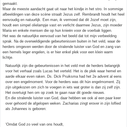
gemaakt.
Maar de meeste aandacht gaat uit naar het kindje in het stro. In sommige
afbeeldingen van deze scène straalt Jezus zelf. Rembrandt houdt het heel
eenvoudig en natuurlijk. Een man, ik vermoed dat dit Jozef moet zijn,
houdt een simpel olielampje vast en verlicht daarmee Jezus, zijn moeder
Maria en enkele mensen die op hun knieën voor de voerbak liggen.
Het was de natuurlijke eenvoud van het beeld dat tot mijn verbeelding
sprak. Na de overweldigende gebeurtenissen buiten in het veld, waar de
herders omgeven werden door de stralende luister van God en zang van
een hemels leger engelen, is er hier enkel plek voor een klein warm
lichtje.
Natuurlijk zijn die gebeurtenissen in het veld met de herders belangrijk
voor het verhaal zoals Lucas het verteld. Het is de plek waar hemel en
aarde elkaar even raken. Ds. Dick Pruiksma had het 2e advent al eens
over een engelmoment. Voor de herders was dit hún engelmoment. Zij
zijn uitgekozen om zich te voegen in iets wat groter is dan zij zelf zijn.
Het overtuigt hen om op zoek te gaan naar dit goede nieuws.
En die stralende luister van God, daar hebben we ook al een paar keer
over gehoord de afgelopen weken. Zacharias zingt erover in zijn loflied
als Johannes is geboren:
‘Omdat God zo veel van ons houdt,