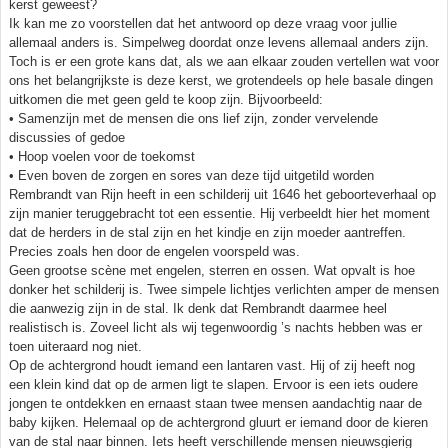
kerst geweest?
Ik kan me zo voorstellen dat het antwoord op deze vraag voor jullie
allemaal anders is. Simpelweg doordat onze levens allemaal anders zijn.
Toch is er een grote kans dat, als we aan elkaar zouden vertellen wat voor
ons het belangrijkste is deze kerst, we grotendeels op hele basale dingen
uitkomen die met geen geld te koop zijn. Bijvoorbeeld:
• Samenzijn met de mensen die ons lief zijn, zonder vervelende
discussies of gedoe
• Hoop voelen voor de toekomst
• Even boven de zorgen en sores van deze tijd uitgetild worden
Rembrandt van Rijn heeft in een schilderij uit 1646 het geboorteverhaal op
zijn manier teruggebracht tot een essentie. Hij verbeeldt hier het moment
dat de herders in de stal zijn en het kindje en zijn moeder aantreffen.
Precies zoals hen door de engelen voorspeld was.
Geen grootse scène met engelen, sterren en ossen. Wat opvalt is hoe
donker het schilderij is. Twee simpele lichtjes verlichten amper de mensen
die aanwezig zijn in de stal. Ik denk dat Rembrandt daarmee heel
realistisch is. Zoveel licht als wij tegenwoordig ’s nachts hebben was er
toen uiteraard nog niet.
Op de achtergrond houdt iemand een lantaren vast. Hij of zij heeft nog
een klein kind dat op de armen ligt te slapen. Ervoor is een iets oudere
jongen te ontdekken en ernaast staan twee mensen aandachtig naar de
baby kijken. Helemaal op de achtergrond gluurt er iemand door de kieren
van de stal naar binnen. Iets heeft verschillende mensen nieuwsgierig