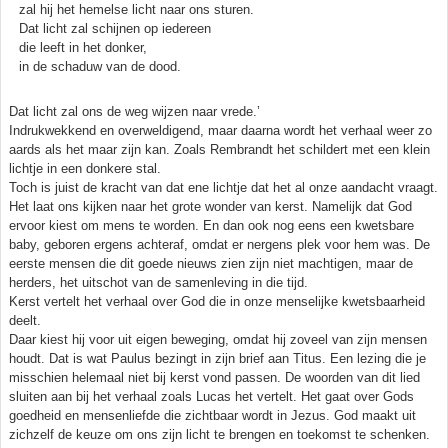
zal hij het hemelse licht naar ons sturen.
Dat licht zal schijnen op iedereen
die leeft in het donker,
in de schaduw van de dood.
Dat licht zal ons de weg wijzen naar vrede.’
Indrukwekkend en overweldigend, maar daarna wordt het verhaal weer zo
aards als het maar zijn kan. Zoals Rembrandt het schildert met een klein
lichtje in een donkere stal.
Toch is juist de kracht van dat ene lichtje dat het al onze aandacht vraagt.
Het laat ons kijken naar het grote wonder van kerst. Namelijk dat God
ervoor kiest om mens te worden. En dan ook nog eens een kwetsbare
baby, geboren ergens achteraf, omdat er nergens plek voor hem was. De
eerste mensen die dit goede nieuws zien zijn niet machtigen, maar de
herders, het uitschot van de samenleving in die tijd.
Kerst vertelt het verhaal over God die in onze menselijke kwetsbaarheid
deelt.
Daar kiest hij voor uit eigen beweging, omdat hij zoveel van zijn mensen
houdt. Dat is wat Paulus bezingt in zijn brief aan Titus. Een lezing die je
misschien helemaal niet bij kerst vond passen. De woorden van dit lied
sluiten aan bij het verhaal zoals Lucas het vertelt. Het gaat over Gods
goedheid en mensenliefde die zichtbaar wordt in Jezus. God maakt uit
zichzelf de keuze om ons zijn licht te brengen en toekomst te schenken.