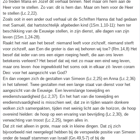
Zo treden Maria en Jozef dit verhaal binnen. Niet maar om hem aan de
Heer voor te stellen. Zo van: dit is hem dan. Maar om hem voor de Heer
te stellen (Lc.2,22).
Zoals ooit in een ander oud verhaal uit de Schriften Hanna dat had gedaan
met Samuël, dat hartstochtelijk afgebeden kind (1Sm.1,10-11): hem ter
beschikking van de Eeuwige stellen, in zijn dienst, alle dagen van zijn
leven (1Sm.1,24-28).
Raakt het niet aan het besef: niemand leeft voor zichzelf, niemand sterft
voor zichzelf, aan Een die groter is dan wij behoren wij toe? (Rm.14,8) Het
besef dat ieder van ons een eigen roeping heeft, die aan ons leven
betekenis verleent? Het besef dat wij niet zo maar een eind weg leven,
maar ons leven -hoe ingewikkeld het soms ook in elkaar zit- leven coram
Deo: voor het aangezicht van God?
En dan voegen zich de gestalten van Simeon (Lc.2,25) en Anna (Lc.2,36)
in het tafereel. Twee gestalten met een lange staat van dienst voor het
aangezicht van de Eeuwige. Een levenslange toewijding en
eredienstvaardigheid (Lc.2,37). En het hart van die toewijding en
eredienstvaardigheid is misschien wel, dat ze in tijden waarin donkere
wolken zich samenpakten, tijden met weinig licht aan de horizon, de hoop
overeind hielden: de hoop op een ervaring van bevrijding (Lc.2,30), de
verwachting van troost (Lc.2,25), tegen alles in.
Dat zit niet alleen in grote, maar ook in kleine dingen. Dat zij zich
bijvoorbeeld niet neergelegd hebben bij de verspeelde positie van Simeon
onder de twaalf stammen van Israël (Gn.49,5-7) of bij de