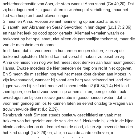
achterhoedepositie van Aser, de stam waaruit Anna stamt (Gn.49,20). Dat
zij hun dagen niet zijn gaan slijten in wanhoop of verbittering, maar het
lied van hoop en troost bleven zingen.
Simeon en Anna. Roepen ze niet herinnering op aan Zacharias en
Elisabeth, aan Abraham en Sara? Gevorderd in hun dagen (Lc.1,7; 2,36)
en naar het leek op dood spoor geraakt. Allemaal verhalen waarin de
toekomst op het spel staat, niet alleen de persoonlijke toekomst, maar die
van de mensheid en de aarde.
In dit kind, dat zij voor even in hun armen mogen sluiten, zien zij de
toekomst oplichten. Dit kind kan het verschil maken, zo beseffen zij.
Anna die misschien nog wel het meest doet denken aan haar naamgenoot
Hanna. Dwaze moeders die hier beneden de roep om recht niet opgeven.
En Simeon die misschien nog wel het meest doet denken aan Mozes in
zijn levensavond, wanneer hij vanaf een berg veelbelovend het land ziet
liggen waarin hij zelf niet meer zal binnen trekken? (Dt.34,1-4) Het land
zien liggen, een kind voor even in je armen sluiten, een geleefde taak
overdragen en bij een nieuwe generatie in goede handen weten: dat is
voor hem genoeg om los te kunnen laten en eervol ontslag te vragen van
trouw vervulde dienst (Lc.2,29).
Rembrandt heeft Simeon steeds opnieuw geschilderd en vaak met
trekken van het gezicht van de schilder zelf. Herkende hij zich in de bijna
blinde aartsvader op de drempel van de dood, die in zijn bevende handen
het kind draagt (Lc.2,28) en, al bijna aan de aarde ontheven, in