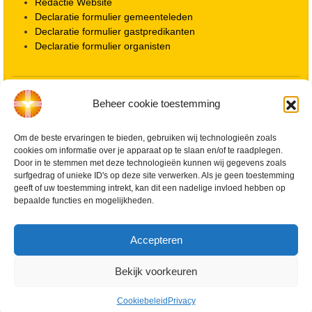
Redactie Website
Declaratie formulier gemeenteleden
Declaratie formulier gastpredikanten
Declaratie formulier organisten
Locatie kerk
Beheer cookie toestemming
ANBI informatie PGWD
ANBI informatie Diaconie
Om de beste ervaringen te bieden, gebruiken wij technologieën zoals
Vrienden van de Grote Kerk
cookies om informatie over je apparaat op te slaan en/of te raadplegen.
Info Kerkelijke gebouwen / koster
Door in te stemmen met deze technologieën kunnen wij gegevens zoals
Redactiestatuut voor kerkblad en website
surfgedrag of unieke ID's op deze site verwerken. Als je geen toestemming
Beleid Veilige Kerk en gedragscode
geeft of uw toestemming intrekt, kan dit een nadelige invloed hebben op
Privacy
bepaalde functies en mogelijkheden.
Streaming Protocol
Cookiebeleid (EU)
Accepteren
Zoeken
Bekijk voorkeuren
(c) 2026 Willem Hilders
Cookiebeleid
Privacy