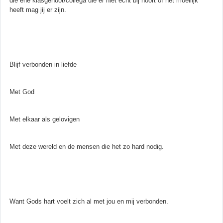
die ene klasgenoot/collega die er niet echt bij hoort of het moeilijk
heeft mag jij er zijn.
Blijf verbonden in liefde
Met God
Met elkaar als gelovigen
Met deze wereld en de mensen die het zo hard nodig.
Want Gods hart voelt zich al met jou en mij verbonden.