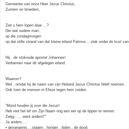
Gemeente van onze Heer Jezus Christus,
Zusters en broeders,
Ziet u hem lopen daar….?
Die wat oudere man..
op die zondagmorgen
op dat stille strand van dat kleine eiland Patmos….vlak onder de kust van
Hij…de stokoude apostel Johannes!
Verbannen naar dit afgelegen eiland.
Waarom?
Wel…omdat hij de naam van zijn Heiland Jezus Christus blééf noemen.
Ook toen de mensen in Efeze tegen hem zeiden:
“Mond houden jij over die Jezus!
Heb niet het lef om Zijn Naam nog een eer op de lippen te nemen.
Zwijg…….want anders!””
Ja anders….:
• gevangenis….slagen…honger…lijden…de dood.