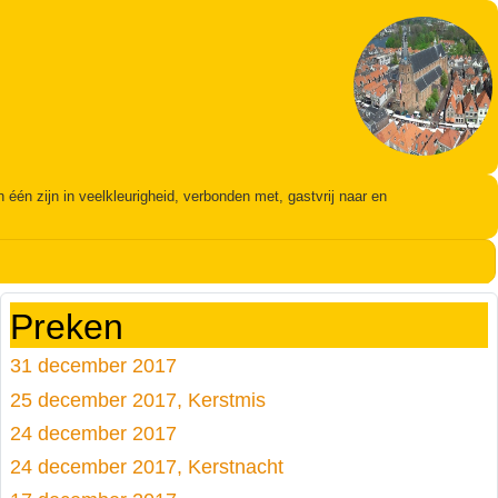
én zijn in veelkleurigheid, verbonden met, gastvrij naar en
Preken
31 december 2017
25 december 2017, Kerstmis
24 december 2017
24 december 2017, Kerstnacht