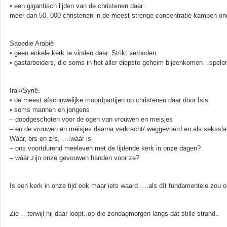
• een gigantisch lijden van de christenen daar
meer dan 50. 000 christenen in de meest strenge concentratie kampen o
Saoedie Arabië
• geen enkele kerk te vinden daar. Strikt verboden
• gastarbeiders, die soms in het aller diepste geheim bijeenkomen…spele
Irak/Syrië.
• de meest afschuwelijke moordpartijen op christenen daar door Isis.
• soms mannen en jongens
– doodgeschoten voor de ogen van vrouwen en meisjes
– en de vrouwen en meisjes daarna verkracht/ weggevoerd en als sekssla
Wáár, brs en zrs, ….wáár is
– ons voortdurend meeleven met de lijdende kerk in onze dagen?
– wáár zijn onze gevouwen handen voor ze?
Is een kerk in onze tijd ook maar iets waard ….als dít fundamentele zou 
Zie …terwijl hij daar loopt..op die zondagmorgen langs dat stille strand..