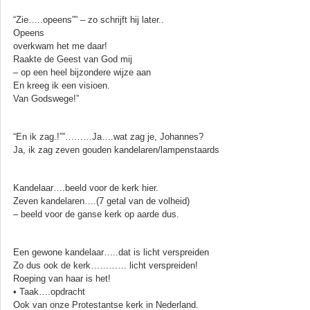
“Zie…..opeens”” – zo schrijft hij later..
Opeens
overkwam het me daar!
Raakte de Geest van God mij
– op een heel bijzondere wijze aan
En kreeg ik een visioen.
Van Godswege!”
“En ik zag.!””………Ja….wat zag je, Johannes?
Ja, ik zag zeven gouden kandelaren/lampenstaards
Kandelaar….beeld voor de kerk hier.
Zeven kandelaren….(7 getal van de volheid)
– beeld voor de ganse kerk op aarde dus.
Een gewone kandelaar…..dat is licht verspreiden
Zo dus ook de kerk………… licht verspreiden!
Roeping van haar is het!
• Taak….opdracht
Ook van onze Protestantse kerk in Nederland.