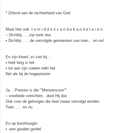
* Zittend aan de rechterhand van God
Maar hier ook: t e m i d d e n v a n d e k a n d e l a r e n.
– Dichtbij …..zijn kerk dus
• Dichtbij ……de vervolgde gemeenten van toen… en nu!
En zijn kleed..zo ziet hij…
• heel lang is het.
• tot aan zijn voeten reikt het
Net als bij de hogepriester
Ja….Priester is die “”Mensenzoon””
– voorbede verrichten…doet Hij dus
Ook voor de gelovigen die heel zwaar vervolgd worden.
Toen ……en nu
En op borsthoogte:
• -een gouden gordel