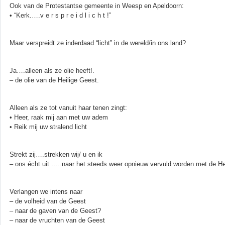
Ook van de Protestantse gemeente in Weesp en Apeldoorn:
• “Kerk.….v e r s p r e i d l i c h t !”
Maar verspreidt ze inderdaad “licht” in de wereld/in ons land?
Ja….alleen als ze olie heeft!.
– de olie van de Heilige Geest.
Alleen als ze tot vanuit haar tenen zingt:
• Heer, raak mij aan met uw adem
• Reik mij uw stralend licht
Strekt zij….strekken wij/ u en ik
– ons écht uit …..naar het steeds weer opnieuw vervuld worden met de He
Verlangen we intens naar
– de volheid van de Geest
– naar de gaven van de Geest?
– naar de vruchten van de Geest